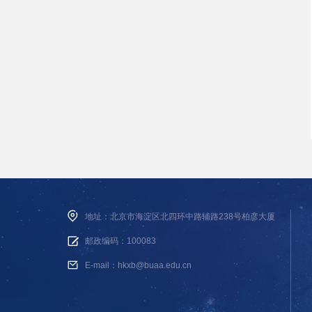
地址：北京市海淀区北四环中路辅路238号柏彦大厦
邮政编码：100083
E-mail：hkxb@buaa.edu.cn