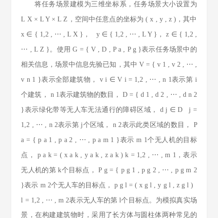
将任务场景建模为三维坐标系，任务场景大小设置为
L
X
×
L
Y
×
L
Z
，空间中任意点的坐标为
(
x
,
y
,
z
)
，其中
x
∈
{
1,2
,
⋯
,
L
X
}
，
y
∈
{
1,2
,
⋯
,
L
Y
}
，
z
∈
{
1,2
,
⋯
,
L
Z
}
。使用
G
=
{
V
,
D
,
P
a
,
P
g
}
表示任务场景中的
相关信息，场景中信息先验已知，其中
V
=
{
v
1
,
v
2
,
⋯
,
v
n
1
}
表示全部建筑物，
v
i
∈
V
i
=
1,2
,
⋯
,
n
1
表示第
i
个建筑，
n
1
表示建筑物的数目，
D
=
{
d
1
,
d
2
,
⋯
,
d
n
2
}
表示绿化带等无人车无法通行的障碍区域，
d
j
∈
D
j
=
1,2
,
⋯
,
n
2
表示第
j
个区域，
n
2
表示此类区域的数目，
P
a
=
{
p
a
1
,
p
a
2
,
⋯
,
p
a
m
1
}
表示
m
1
个无人机的目标
点，
p
a
k
=
(
x
a
k
,
y
a
k
,
z
a
k
)
k
=
1,2
,
⋯
,
m
1
，表示
无人机的第
k
个目标点，
P
g
=
{
p
g
1
,
p
g
2
,
⋯
,
p
g
m
2
}
表示
m
2
个无人车的目标点，
p
g
l
=
(
x
g
l
,
y
g
l
,
z
g
l
)
l
=
1,2
,
⋯
,
m
2
表示无人车的第
l
个目标点。为模拟真实场
景，在构建建筑物时，采用了长方体与圆柱体两种常见的