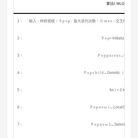
算法1
MLGA框架
1：
输入：种群规模：
S
p
o
p
；最大迭代次数：
G
m
a
x
；交叉概率：
p
2：
P
o
p
= Initialization （
3：
P
o
p
p
a
r
e
n
t
←Selecti
4：
P
o
p
c
h
i
l
d
←Genetic（
P
o
p
p
a
5：
for
i
= 2 to
G
m
a
6：
P
o
p
n
e
w
1
←LocalSearch 
7：
P
o
p
n
e
w
2
←Selection（
P