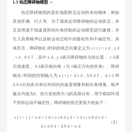
1.3 动态障碍物模型
动态障碍物指的是在地面附近运动的未知物体，例如
其他车辆、行人等。为了描述这些障碍物的运动状态，本
文采用基于线速度和转向角控制的运动模型进行建模，并
引入高斯噪声以反映运动过程中的随机性和不确定性。具
体而言，障碍物在
t
时刻的状态向量定义为
s
(
t
)
=
x
d
,
y
d
,
v
d
,
θ
d
T
，其中
x
d
,
y
d
表示障碍物的当前位置，
v
d
表
示线速度，
θ
d
表示航向角（与
x
轴正方向的夹角）。障碍
物在
t
时刻的控制输入为
u
(
t
)
=
Δ
v
d
,
Δ
θ
d
T
，
Δ
v
d
和
Δ
θ
d
分别表示单位时间内的速度增量和航向角增量。噪声
服从均值为0、协方差矩阵为
Q
的高斯分布，用于模拟环境
干扰和运动不确定性。障碍物的状态更新方程如下：
s
(
t
+
1
)
=
x
d
+
v
d
c
o
s
θ
d
y
d
+
v
d
s
i
n
θ
d
v
d
+
（3）
Δ
v
d
θ
d
+
Δ
θ
d
+
w
d