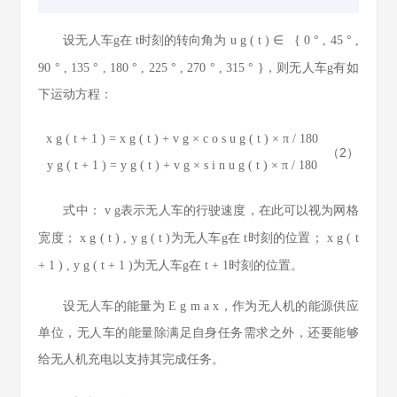
设无人车g在
t
时刻的转向角为
u
g
(
t
)
∈
{
0
°
,
45
°
,
90
°
,
135
°
,
180
°
,
225
°
,
270
°
,
315
°
}
，则无人车g有如
下运动方程：
x
g
(
t
+
1
)
=
x
g
(
t
)
+
v
g
×
c
o
s
u
g
(
t
)
×
π
/
180
（2）
y
g
(
t
+
1
)
=
y
g
(
t
)
+
v
g
×
s
i
n
u
g
(
t
)
×
π
/
180
式中：
v
g
表示无人车的行驶速度，在此可以视为网格
宽度；
x
g
(
t
)
,
y
g
(
t
)
为无人车g在
t
时刻的位置；
x
g
(
t
+
1
)
,
y
g
(
t
+
1
)
为无人车g在
t
+
1
时刻的位置。
设无人车的能量为
E
g
m
a
x
，作为无人机的能源供应
单位，无人车的能量除满足自身任务需求之外，还要能够
给无人机充电以支持其完成任务。