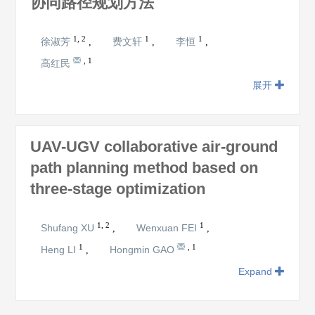
协同路径规划方法
1
,
2
1
1
徐淑芳
费文轩
李恒
,
,
,
,
1
高红民
展开
UAV-UGV collaborative air-ground
path planning method based on
three-stage optimization
1
,
2
1
Shufang XU
Wenxuan FEI
,
,
1
,
1
Heng LI
Hongmin GAO
,
Expand