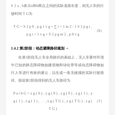
S
2
a
,
b
表示
a
和
b
两点之间的实际道路长度，则无人车的行
驶时间
T
G
为
T
G
=
S
2
p
0
,
p
g
1
v
g
+
∑
i
=
1
m
2
-
1
S
2
p
g
i
,
（6）
p
g
i
+
1
v
g
+
S
2
p
g
m
2
,
p
0
v
g
1.4.2 第2阶段：动态避障路径规划
在第1阶段无人车全局路径的基础上，无人车要对环境
中已知的静态障碍物如建筑物和绿化带等或动态障碍物如
行人等进行有效的避让，以生成一条无碰撞的实际行驶路
径。假设第1阶段得到的无人车路径为
P
a
t
h
G
=
x
g
(
0
)
,
y
g
(
0
)
,
z
g
(
0
)
,
x
g
(
1
)
,
y
g
(
1
)
,
z
g
(
1
)
,
…
,
x
g
(
T
G
)
,
y
g
(
T
G
)
,
z
g
(
（7）
T
G
)