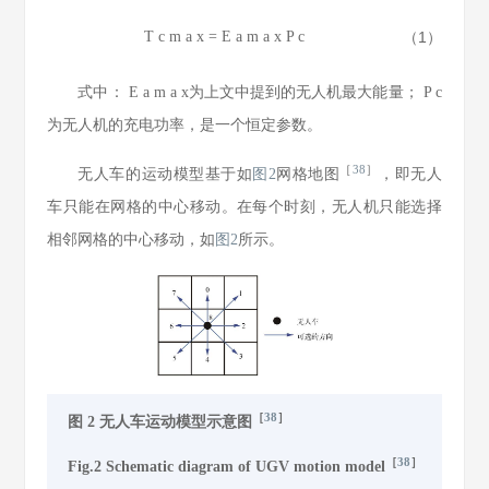
T
c
m
a
x
=
E
a
m
a
x
P
c
（1）
式中：
E
a
m
a
x
为上文中提到的无人机最大能量；
P
c
为无人机的充电功率，是一个恒定参数。
［
38
］
无人车的运动模型基于如
图2
网格地图
，即无人
车只能在网格的中心移动。在每个时刻，无人机只能选择
相邻网格的中心移动，如
图2
所示。
［
38
］
图 2 无人车运动模型示意图
［
38
］
Fig.2 Schematic diagram of UGV motion model