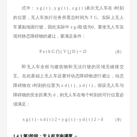
式中：
x
g
(
t
)
,
y
g
(
t
)
,
z
g
(
t
)
表示无人车在
t
时刻
的位置，无人车执行任务所需总时间为
T
G
。实际上无人
车紧贴地面行驶，因此实际中
z
g
t
取值为0。要使无人车实
现对静态障碍物的避让，要满足条件：
P
a
t
h
G
⋂
(
V
⋃
D
)
=
∅
（8）
即无人车全程与建筑物和无法行驶的区域无碰撞交
互。在此基础上无人车还要对动态障碍物进行避让，动态
障碍物在
t
时刻的位置为
x
d
(
t
)
,
y
d
(
t
)
，假设无人车与
障碍物的安全距离为
d
，则无人车在每个时刻的可行位置必
须满足：
x
g
(
t
)
-
x
d
(
t
)
2
+
y
g
(
t
)
-
y
d
(
t
)
2
>
d
（9）
1.4.3 第3阶段：无人机充电调度