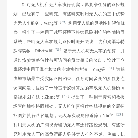
针对无人机和无人车执行现实世界复杂任务的路径规
划，已经有了一些研究。有些研究利用无人机的空中优势
［
29
］
为无人车服务，Wang等
利用无人机的灵活性和视角优
势，提出了一种用于越野环境下持续风险测绘的空地协同
系统，帮助无人车在规划路径时避开陡坡、坑和沟渠等特
［
30
］
殊障碍物；Ribeiro等
基于无人机与无人车的预算，并
通过贪婪策略估计与可访问的货架相关的奖励，设计了仓
［
31
］
库环境中用于库存检查的空地协作方法；Yang等
为解
决城市场景中受实际路网约束、任务时间多变的多任务点
访问问题，提出了一种基于蚁群算法的车载无人机群协同
［
32
］
路径规划方法；Zhang等
提出了一种用于搜索和救援
场景的地空协同框架，无人机负责提供空域视角的全局拓
［
33
］
扑图并执行路径规划，无人车实现局部避障；Niu等
利用无人机的广阔视野辅助无人车进行路径规划。有些研
究利用无人车的高负荷能力弥补无人机的不足。例如，Li