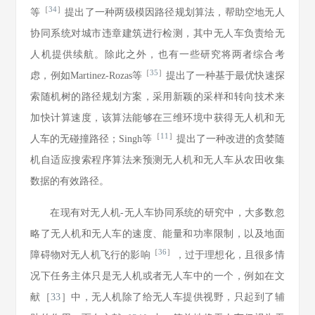
［
34
］
等
提出了一种两级模因路径规划算法，帮助空地无人
协同系统对城市违章建筑进行检测，其中无人车负责给无
人机提供续航。除此之外，也有一些研究将两者综合考
［
35
］
虑，例如Martinez-Rozas等
提出了一种基于最优快速探
索随机树的路径规划方案，采用新颖的采样和转向技术来
加快计算速度，该算法能够在三维环境中获得无人机和无
［
11
］
人车的无碰撞路径；Singh等
提出了一种改进的贪婪随
机自适应搜索程序算法来预测无人机和无人车从农田收集
数据的有效路径。
在现有对无人机-无人车协同系统的研究中，大多数忽
略了无人机和无人车的速度、能量和功率限制，以及地面
［
36
］
障碍物对无人机飞行的影响
，过于理想化，且很多情
况下任务主体只是无人机或者无人车中的一个，例如在文
献［
33
］中，无人机除了给无人车提供视野，只起到了辅