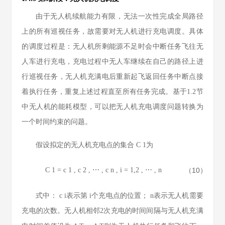
由于无人机续航能力有限，无法一次性完成全局路径
上的所有巡视任务，故需要对无人机进行充电调度。具体
的调度过程是：无人机所剩能源不足时会中断任务飞往无
人车进行充电，充电过程中无人车继续在自己的路径上进
行巡视任务，无人机充满电后重新起飞返回任务中断点接
着执行任务，重复上述过程直至所有任务完成。基于1.2节
中无人机的能耗模型，可以把无人机充电调度问题转换为
一个时间约束的问题。
假设拟定的无人机充电点的集合
C
1
为
C
1
=
c
1
,
c
2
,
⋯
,
c
n
,
i
=
1,2
,
⋯
,
n
（10）
式中：
c
i
表示第
i
个充电点的位置；
n
表示无人机需要
充电的次数。无人机相邻2次充电的时间间隔与无人机充满