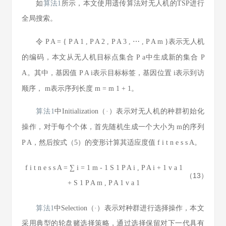
如
算法1
所示，本文使用遗传算法对无人机的TSP进行
全局搜索。
令
P
A
=
{
P
A
1
,
P
A
2
,
P
A
3
,
⋯
,
P
A
m
}
表示无人机
的编码，本文从无人机目标点集合
P
a
中生成新的集合
P
A
。其中，基因值
P
A
i
表示目标标签，基因位置
i
表示到访
顺序，
m
表示序列长度
m
=
m
1
+
1
。
算法1
中Initialization（·）表示对无人机的种群初始化
操作，对于每个个体，首先随机生成一个大小为
m
的序列
P
A
，然后按
式（5）
的变形计算其适应度值
f
i
t
n
e
s
s
A
。
f
i
t
n
e
s
s
A
=
∑
i
=
1
m
-
1
S
1
P
A
i
,
P
A
i
+
1
v
a
1
（13）
+
S
1
P
A
m
,
P
A
1
v
a
1
算法1
中Selection（·）表示对种群进行选择操作，本文
采用典型的轮盘赌选择策略，通过选择保留对下一代具有