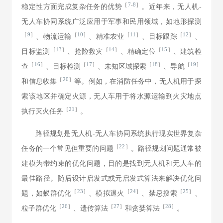
［
7
-
8
］
稳定性方面完成复杂任务的优势
。近年来，无人机-
无人车协同系统广泛应用于军事和民用领域，如地形探测
［
9
］
［
10
］
［
11
］
［
12
］
、物流运输
、精准农业
、目标跟踪
、
［
13
］
［
14
］
［
15
］
目标监测
、抢险救灾
、精确定位
、建筑检
［
16
］
［
17
］
［
18
］
［
19
］
查
、目标检测
、未知区域探索
、导航
［
20
］
和信息收集
等。例如，在消防任务中，无人机用于探
索该地区并确定火源，无人车用于将水源运输到火灾地点
［
21
］
执行灭火任务
。
路径规划是无人机-无人车协同系统执行现实世界复杂
［
22
］
任务的一个常见但重要的问题
。路径规划问题通常被
建模为带约束的优化问题，目的是找到无人机和无人车的
最佳路径。随后设计启发式或元启发式算法来解决优化问
［
23
］
［
24
］
［
25
］
题，如蚁群优化
、模拟退火
、禁忌搜索
、
［
26
］
［
27
］
［
28
］
粒子群优化
、遗传算法
和贪婪算法
。