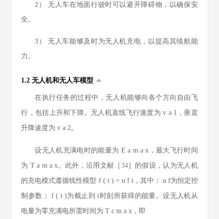
2） 无人车在地面行驶时可以避开障碍物，以确保安
全。
3） 无人车能够及时为无人机充电，以提高其续航能
力。
1.2 无人机和无人车模型
在执行任务的过程中，无人机能够向各个方向自由飞
行，包括上升和下降。无人机直线飞行速度为
v
a
1
，垂直
升降速度为
v
a
2
。
设无人机充满电时的能量为
E
a
m
a
x
，最大飞行时间
为
T
a
m
a
x
。此外，沿用文献［
34
］的假设，认为无人机
的充电模式遵循线性模型
f
(
t
)
=
u
f
t
，其中：
u
f
为恒定控
制参数；
f
(
t
)
为截止到
t
时刻所获得的能量。设无人机从
电量为零充满电所需时间为
T
c
m
a
x
，即