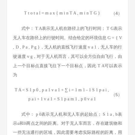
T
t
o
t
a
l
=
m
a
x
{
m
i
n
T
A
,
m
i
n
T
G
}
（4）
式中：
T
A
表示无人机在路径上的飞行时间；
T
G
表示
无人车在路径上的行驶时间。结合给定的环境信息
G
=
{
V
,
D
,
P
a
,
P
g
}
，无人机的直线飞行速度
v
a
1
，无人车的行
驶速度
v
g
，对于无人机而言，其可以全方位自由飞行，由
上一个目标点直接飞往下一个目标点，因此
T
A
可以表示
为
T
A
=
S
1
p
0
,
p
a
1
v
a
1
+
∑
i
=
1
m
1
-
1
S
1
p
a
i
,
（5）
p
a
i
+
1
v
a
1
+
S
1
p
a
m
1
,
p
0
v
a
1
式中：
p
0
表示无人机和无人车的起始点；
S
1
a
,
b
表
示
a
和
b
两点之间的距离。对于无人车而言，存在建筑物和
一些无法通行的区域，因此需要考虑实际路程的距离，用