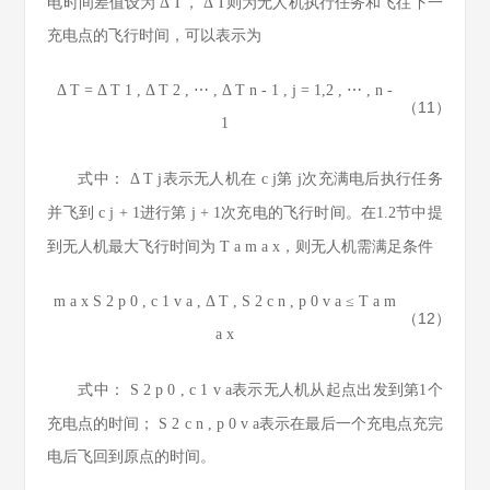
电时间差值设为
Δ
T
，
Δ
T
则为无人机执行任务和飞往下一
充电点的飞行时间，可以表示为
Δ
T
=
Δ
T
1
,
Δ
T
2
,
⋯
,
Δ
T
n
-
1
,
j
=
1,2
,
⋯
,
n
-
（11）
1
式中：
Δ
T
j
表示无人机在
c
j
第
j
次充满电后执行任务
并飞到
c
j
+
1
进行第
j
+
1
次充电的飞行时间。在1.2节中提
到无人机最大飞行时间为
T
a
m
a
x
，则无人机需满足条件
m
a
x
S
2
p
0
,
c
1
v
a
,
Δ
T
,
S
2
c
n
,
p
0
v
a
≤
T
a
m
（12）
a
x
式中：
S
2
p
0
,
c
1
v
a
表示无人机从起点出发到第1个
充电点的时间；
S
2
c
n
,
p
0
v
a
表示在最后一个充电点充完
电后飞回到原点的时间。