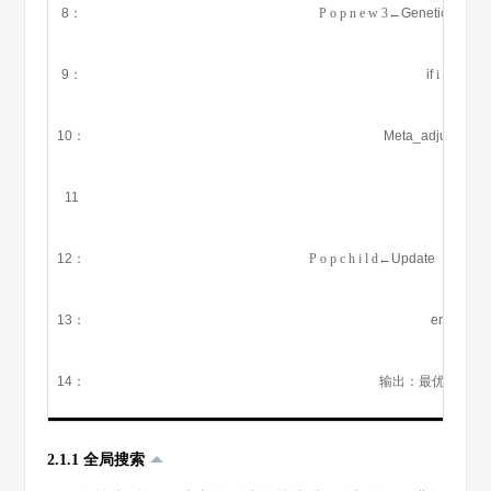
8：
P
o
p
n
e
w
3
←Genetic（
P
o
p
9：
if
i
≥
5
the
10：
Meta_adjust （
p
11
end if
12：
P
o
p
c
h
i
l
d
←Update （
P
o
p
13：
end for
14：
输出：最优个体与
2.1.1 全局搜索