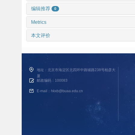
编辑推荐
0
Metrics
本文评价
地址：北京市海淀区北四环中路辅路238号柏彦大
厦
邮政编码：100083
E-mail：hkxb@buaa.edu.cn