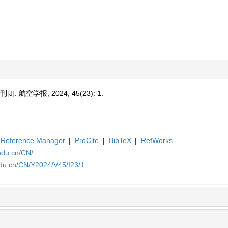
期刊
[J]. 航空学报, 2024, 45(23): 1.
Reference Manager
|
ProCite
|
BibTeX
|
RefWorks
edu.cn/CN/
edu.cn/CN/Y2024/V45/I23/1