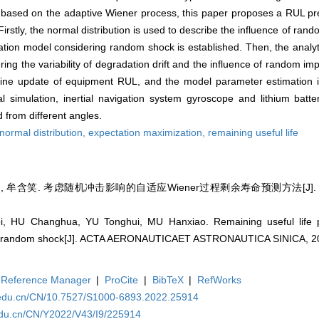
is, based on the adaptive Wiener process, this paper proposes a RUL pr
rstly, the normal distribution is used to describe the influence of ra
tion model considering random shock is established. Then, the analyt
dering the variability of degradation drift and the influence of random i
online update of equipment RUL, and the model parameter estimation
al simulation, inertial navigation system gyroscope and lithium batt
 from different angles.
normal distribution,
expectation maximization,
remaining useful life
, 牟含笑. 考虑随机冲击影响的自适应Wiener过程剩余寿命预测方法[J]. 航空学
 HU Changhua, YU Tonghui, MU Hanxiao. Remaining useful life pr
h random shock[J]. ACTA AERONAUTICAET ASTRONAUTICA SINICA, 202
Reference Manager
|
ProCite
|
BibTeX
|
RefWorks
a.edu.cn/CN/10.7527/S1000-6893.2022.25914
edu.cn/CN/Y2022/V43/I9/225914