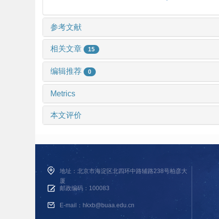
参考文献
相关文章
15
编辑推荐
0
Metrics
本文评价
地址：北京市海淀区北四环中路辅路238号柏彦大
厦
邮政编码：100083
E-mail：hkxb@buaa.edu.cn