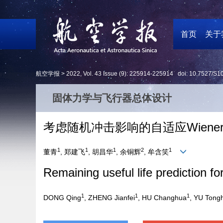
首页
关于
航空学报 >
2022
,
Vol. 43
Issue (9)
: 225914-225914 doi:
10.7527/S1
固体力学与飞行器总体设计
考虑随机冲击影响的自适应Wien
1
1
1
2
1
董青
, 郑建飞
, 胡昌华
, 余铜辉
, 牟含笑
Remaining useful life prediction 
1
1
1
DONG Qing
, ZHENG Jianfei
, HU Changhua
, YU Tong