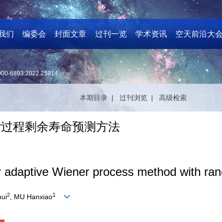
我们
编委会
封面文章
过刊一览
学术资讯
空天前沿大
000-6893.2022.25914
本期目录 |
过刊浏览 |
高级检索
er过程剩余寿命预测方法
for adaptive Wiener process method with r
2
1
hui
, MU Hanxiao