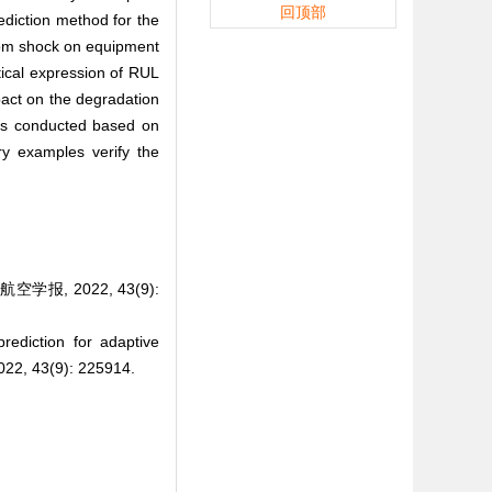
回顶部
ediction method for the
ndom shock on equipment
ical expression of RUL
mpact on the degradation
 is conducted based on
ery examples verify the
报, 2022, 43(9):
ediction for adaptive
2, 43(9): 225914.