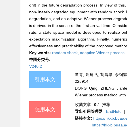
drift in the future degradation process. In view of th
non-linearly degraded equipment with random shock. Fi
degradation, and an adaptive Wiener process degrada
is derived in the sense of the first arrival time. Consi
rate, a state space model is developed to realize 
expectation maximization algorithm. Finally, numeric
effectiveness and practicability of the proposed method
Key words:
random shock,
adaptive Wiener process,
中图分类号:
V240.2
董青, 郑建飞, 胡昌华, 余铜辉
引用本文
225914.
DONG Qing, ZHENG Jianfei,
Wiener process method wit
收藏文章
0
/
推荐
使用本文
导出引用管理器
EndNote
|
链接本文:
https://hkxb.bua
https://hkxb.buaa.