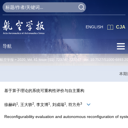
ENGLISH
CJA
导航
航空学报 >
2020
,
Vol. 41
Issue (S1)
: 723747-723747 doi:
10.7527/S1000-6893.2
本期
基于算子理论的系统可重构性评价与自主重构
1
2
1
1
3
徐赫屿
, 王大轶
, 李文博
, 刘成瑞
, 符方舟
Reconfigurability evaluation and autonomous reconfiguration of sys