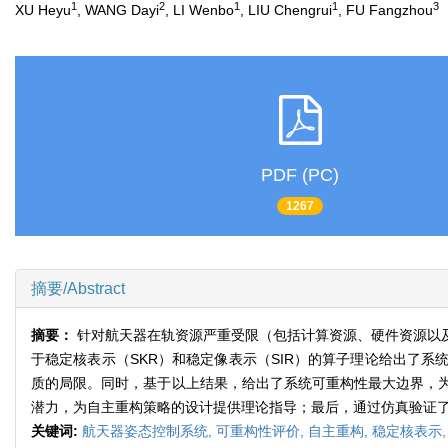
1
2
1
1
3
XU Heyu
, WANG Dayi
, LI Wenbo
, LIU Chengrui
, FU Fangzhou
PDF (PC)
1267
摘要/Abstract
摘要：
针对航天器在轨资源严重受限（包括计算资源、硬件资源以
于稳定核表示（SKR）和稳定像表示（SIR）的算子理论给出了
质的局限。同时，基于以上结果，给出了系统可重构性最大边界，
潜力，为自主重构策略的设计提供理论指导；最后，通过仿真验证
关键词:
航天器姿态控制系统,
可重构性评价,
自主重构,
稳定核表示