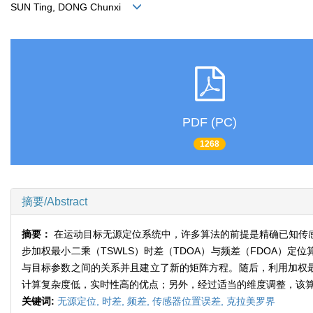
SUN Ting, DONG Chunxi
PDF (PC)
1268
摘要/Abstract
摘要：
在运动目标无源定位系统中，许多算法的前提是精确已知传
步加权最小二乘（TSWLS）时差（TDOA）与频差（FDOA）
与目标参数之间的关系并且建立了新的矩阵方程。随后，利用加权最
计算复杂度低，实时性高的优点；另外，经过适当的维度调整，该
关键词:
无源定位,
时差,
频差,
传感器位置误差,
克拉美罗界