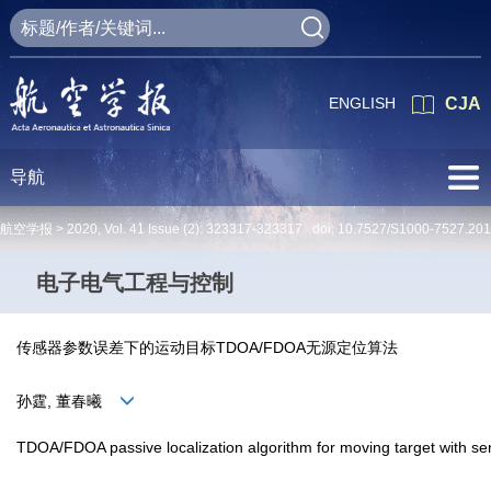
ENGLISH
CJA
导航
航空学报 >
2020
,
Vol. 41
Issue (2)
: 323317-323317 doi:
10.7527/S1000-7527.20
电子电气工程与控制
传感器参数误差下的运动目标TDOA/FDOA无源定位算法
孙霆, 董春曦
TDOA/FDOA passive localization algorithm for moving target with se