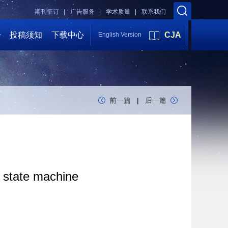
期刊征订 |
广告服务 |
学术质量 |
联系我们
会
投稿须知
下载中心
CJA
English Version
前一篇
|
后一篇
l state machine