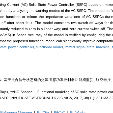
ating Current (AC) Solid State Power Controller (SSPC) based on mixe
tained by analyzing the working modes of the AC SSPC. The model defin
sition functions to imitate the impedance variations of AC SSPCs dur
ch-off after short fault. The model considers two switch-off ways for
 instantly reduced to zero in a linear way; and zero current switch-off. 
teAMS) in Saber. Accuracy of the model is verified by configuring the
that the proposed functional model can significantly improve computatio
state power controller,
functional model,
mixed signal state machine,
. 基于混合信号状态机的交流固态功率控制器功能模型[J]. 航空学报, 2017, 3
ayu, YANG Shanshui. Functional modeling of AC solid state power con
ACTA AERONAUTICAET ASTRONAUTICA SINICA, 2017, 38(11): 321133-3
Reference Manager
|
ProCite
|
BibTeX
|
RefWorks