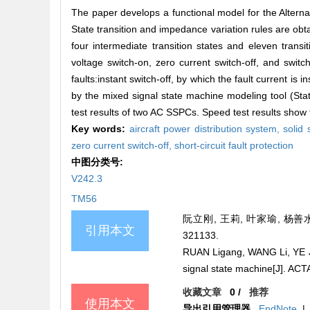
The paper develops a functional model for the Altern
State transition and impedance variation rules are ob
four intermediate transition states and eleven tran
voltage switch-on, zero current switch-off, and swit
faults:instant switch-off, by which the fault current is
by the mixed signal state machine modeling tool (Sta
test results of two AC SSPCs. Speed test results show 
Key words:
aircraft power distribution system,
solid 
zero current switch-off,
short-circuit fault protection
中图分类号:
V242.3
TM56
阮立刚, 王莉, 叶家瑜, 杨善水
引用本文
321133.
RUAN Ligang, WANG Li, YE Ji
signal state machine[J]. 
收藏文章
0
/
推荐
使用本文
导出引用管理器
EndNote
|