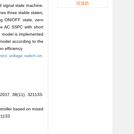
回顶部
d signal state machine.
es three stable states,
ing ON/OFF state, zero
 the AC SSPC with short
The model is implemented
 model according to the
n efficiency.
zero voltage switch-on,
8(11): 321133-
troller based on mixed
21133.