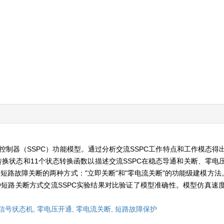
控制器（SSPC）功能模型。通过分析交流SSPC工作特点和工作模态得
转换状态和11个状态转换函数以描述交流SSPC在稳态导通和关断、零电
短路故障关断的两种方式："立即关断"和"零电流关断"的功能级建模方法。
两种短路关断方式交流SSPC实验结果对比验证了模型准确性。模型仿真速
信号状态机,
零电压开通,
零电流关断,
短路故障保护