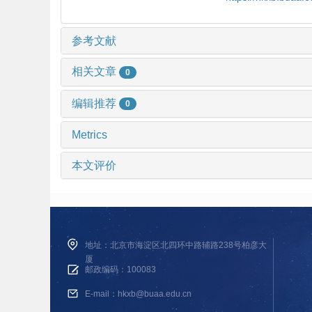
参考文献
相关文章
0
编辑推荐
0
Metrics
本文评价
地址：北京市海淀区北四环中路辅路238号柏彦大
厦
邮政编码：100083
E-mail：hkxb@buaa.edu.cn