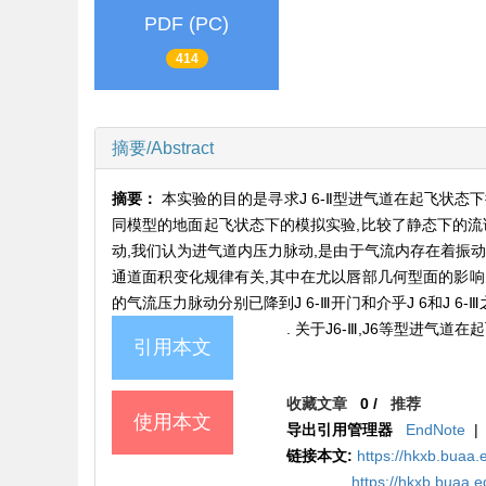
PDF (PC)
414
摘要/Abstract
摘要：
本实验的目的是寻求J 6-Ⅱ型进气道在起飞状
同模型的地面起飞状态下的模拟实验,比较了静态下的流
动,我们认为进气道内压力脉动,是由于气流内存在着振
通道面积变化规律有关,其中在尤以唇部几何型面的影响为
的气流压力脉动分别已降到J 6-Ⅲ开门和介乎J 6和J 6-
. 关于J6-Ⅲ,J6等型进气道在起飞状
引用本文
收藏文章
0
/
推荐
使用本文
导出引用管理器
EndNote
|
链接本文:
https://hkxb.buaa.
https://hkxb.buaa.