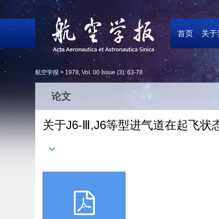
首页
关于
航空学报 >
1978
,
Vol. 00
Issue (3)
: 63-78
论文
关于J6-Ⅲ,J6等型进气道在起飞