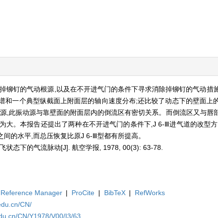
态下掉铆钉的气动根源,以及在不开进气门的条件下寻求消除掉铆钉的气动措
谱和一个典型纵截面上附面层的轴向速度分布;还比较了动态下的壁面上
动源,此振动源与靠壁面的附面层内的倒流区有密切关系。而倒流区又与唇
大。本报告还提出了两种在不开进气门的条件下,J 6-Ⅲ进气道的改型方
Ⅲ之间的水平,而总压恢复比原J 6-Ⅲ型都有所提高。
态下的气流脉动[J]. 航空学报, 1978, 00(3): 63-78.
Reference Manager
|
ProCite
|
BibTeX
|
RefWorks
edu.cn/CN/
edu.cn/CN/Y1978/V00/I3/63