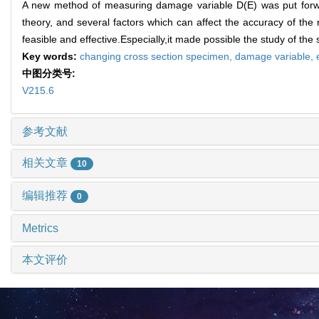
A new method of measuring damage variable D(E) was put forwa
theory, and several factors which can affect the accuracy of the 
feasible and effective.Especially,it made possible the study of t
Key words:
changing cross section specimen,
damage variable,
中图分类号:
V215.6
参考文献
相关文章
10
编辑推荐
0
Metrics
本文评价