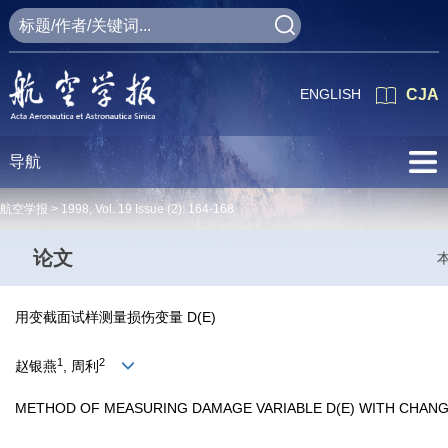
ENGLISH
CJA
导航
航空学报 >
1998
,
Vol. 19
Issue (2)
: 164-168
论文
用变截面试样测量损伤变量 D(E)
1
2
赵银燕
, 周利
METHOD OF MEASURING DAMAGE VARIABLE D(E) WITH CHAN