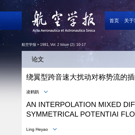
首页
关于
航空学报 >
1981
,
Vol. 2
Issue (2)
: 10-17
论文
绕翼型跨音速大扰动对称势流的插
凌鹤鹞
AN INTERPOLATION MIXED D
SYMMETRICAL POTENTIAI FL
Ling Heyao