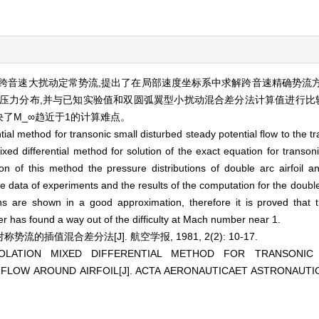
跨音速大扰动定常势流,提出了在局部速度坐标系中求解跨音速精确势流
问题压力分布,并与已知实验值和双圆弧翼型小扰动混合差分法计算值进行比
了M_∞趋近于1的计算难点。
tial method for transonic small disturbed steady potential flow to the t
xed differential method for solution of the exact equation for transoni
ion of this method the pressure distributions of double arc airfoil 
ata of experiments and the results of the computation for the double a
s are shown in a good approximation, therefore it is proved that t
er has found a way out of the difficulty at Mach number near 1.
的插值混合差分法[J]. 航空学报, 1981, 2(2): 10-17.
RPOLATION MIXED DIFFERENTIAL METHOD FOR TRANSONIC
FLOW AROUND AIRFOIL[J]. ACTA AERONAUTICAET ASTRONAUTICA 