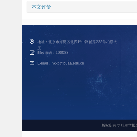
本文评价
地址：北京市海淀区北四环中路辅路238号柏彦大
厦
邮政编码：100083
E-mail：hkxb@buaa.edu.cn
版权所有 © 航空学报