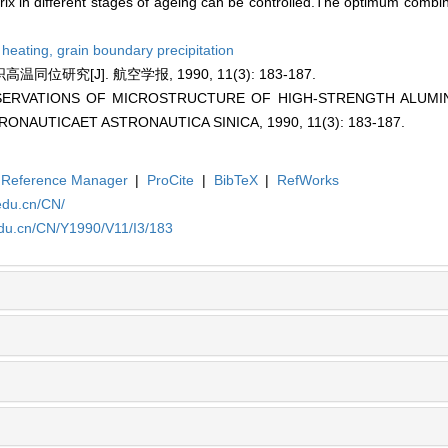
trix in different stages of ageing can be controlled.The optimum combin
 heating,
grain boundary precipitation
研究[J]. 航空学报, 1990, 11(3): 183-187.
 OBSERVATIONS OF MICROSTRUCTURE OF HIGH-STRENGTH ALUMI
ONAUTICAET ASTRONAUTICA SINICA, 1990, 11(3): 183-187.
Reference Manager
|
ProCite
|
BibTeX
|
RefWorks
edu.cn/CN/
edu.cn/CN/Y1990/V11/I3/183