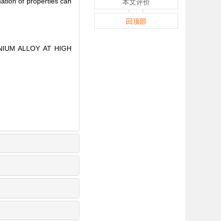
ation of properties can
本文评价
回顶部
NIUM ALLOY AT HIGH