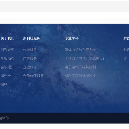
关于我们
期刊社服务
专业学科
封
期刊介绍
作者服务
流体力学与飞行力学
封
学报动态
广告服务
固体力学与飞行器总体设计
过
会议通知
企业服务
电子电气工程与控制
编委会
合作伙伴服务
材料工程与机械制造
招聘
编辑部