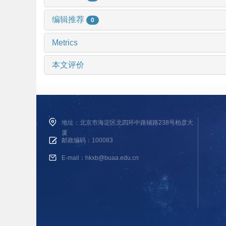
编辑推荐
0
Metrics
本文评价
地址：北京市海淀区北四环中路辅路238号柏彦大
厦
邮政编码：100083
E-mail：hkxb@buaa.edu.cn