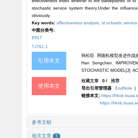
effectiveness index whether to the battleplanes or t
stochastic service system theory.Under the influenc
obviously.
Key words:
effectiveness analysis,
st ochastic servic
中图分类号:
E917
TJ761.1
韩松臣. 用随机模型改进作战效能分析
引用本文
Han Songchen. IMPROV
STOCHASTIC MODEL[J]. AC
收藏文章
0
/
推荐
使用本文
导出引用管理器
EndNote
|
链接本文:
https://hkxb.buaa.
https://hkxb.buaa.
参考文献
相关文章
7