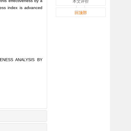
his effectiveness by a
本文评价
ness index is advanced
回顶部
ENESS ANALYSIS BY