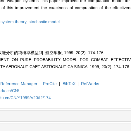
o the weapon systems.This paper improved the computation model for t
e of this improvement the exactness of computation of the effective
e system theory,
stochastic model
的纯概率模型[J]. 航空学报, 1999, 20(2): 174-176.
EMENT ON PURE PROBABILITY MODEL FOR COMBAT EFFECTIV
TA AERONAUTICAET ASTRONAUTICA SINICA, 1999, 20(2): 174-176.
Reference Manager
|
ProCite
|
BibTeX
|
RefWorks
edu.cn/CN/
edu.cn/CN/Y1999/V20/I2/174