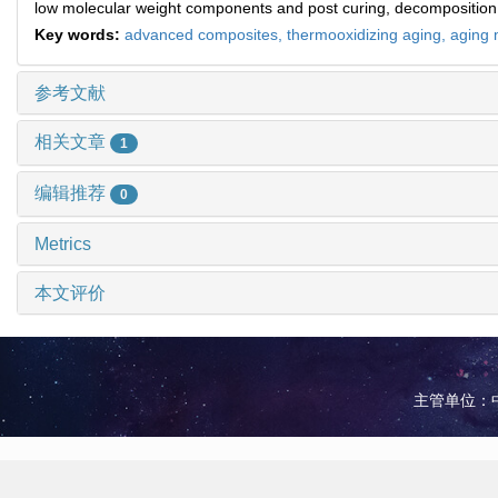
low molecular weight components and post curing, decomposition 
Key words:
advanced composites,
thermooxidizing aging,
aging
参考文献
相关文章
1
编辑推荐
0
Metrics
本文评价
主管单位：