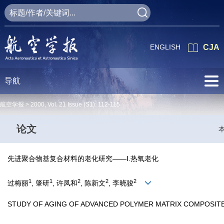
ENGLISH
CJA
导航
航空学报 >
2000
,
Vol. 21
Issue (S1)
: 112-115
论文
先进聚合物基复合材料的老化研究——Ⅰ.热氧老化
1
1
2
2
2
过梅丽
, 肇研
, 许凤和
, 陈新文
, 李晓骏
STUDY OF AGING OF ADVANCED POLYMER MATRIX COMPOSITE