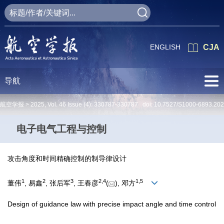
ENGLISH
CJA
导航
航空学报 >
2025
,
Vol. 46
Issue (4)
: 330787-330787 doi:
10.7527/S1000-6893.20
电子电气工程与控制
攻击角度和时间精确控制的制导律设计
1
2
3
2
,
4
1
,
5
董伟
, 易鑫
, 张后军
, 王春彦
(
), 邓方
Design of guidance law with precise impact angle and time control