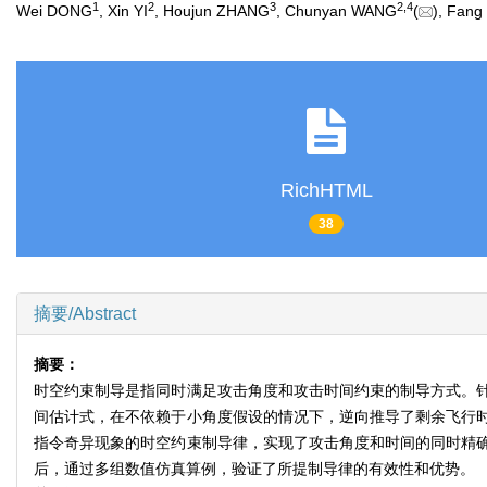
1
2
3
2
,
4
Wei DONG
, Xin YI
, Houjun ZHANG
, Chunyan WANG
(
), Fan
RichHTML
38
摘要/Abstract
摘要：
时空约束制导是指同时满足攻击角度和攻击时间约束的制导方式。
间估计式，在不依赖于小角度假设的情况下，逆向推导了剩余飞行
指令奇异现象的时空约束制导律，实现了攻击角度和时间的同时精
后，通过多组数值仿真算例，验证了所提制导律的有效性和优势。