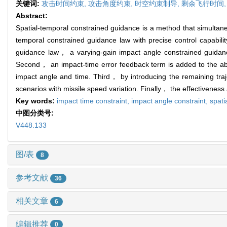
关键词:
攻击时间约束,
攻击角度约束,
时空约束制导,
剩余飞行时间
Abstract:
Spatial-temporal constrained guidance is a method that simultan
temporal constrained guidance law with precise control capabili
guidance law， a varying-gain impact angle constrained guidance
Second， an impact-time error feedback term is added to the abov
impact angle and time. Third， by introducing the remaining traj
scenarios with missile speed variation. Finally， the effectivenes
Key words:
impact time constraint,
impact angle constraint,
spati
中图分类号:
V448.133
图/表
8
参考文献
36
相关文章
6
编辑推荐
0