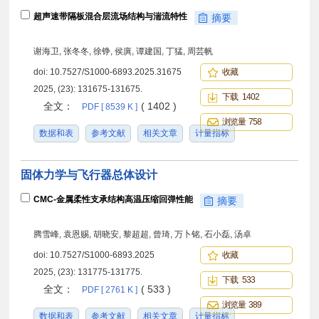
超声速带隔板混合层流场结构与湍流特性
摘要
谢海卫, 张冬冬, 徐铮, 侯廙, 谭建国, 丁猛, 周芸帆
doi:
10.7527/S1000-6893.2025.31675
收藏
2025, (23): 131675-131675.
下载 1402
全文：
( 1402 )
PDF [ 8539 K ]
浏览量 758
数据和表
参考文献
相关文章
计量指标
固体力学与飞行器总体设计
CMC-金属柔性支承结构高温压缩回弹性能
摘要
腾雪峰, 袁恩赐, 胡晓安, 黎超超, 曾琦, 万卜铭, 石小磊, 汤卓
doi:
10.7527/S1000-6893.2025
收藏
2025, (23): 131775-131775.
下载 533
全文：
( 533 )
PDF [ 2761 K ]
浏览量 389
数据和表
参考文献
相关文章
计量指标