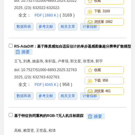
doi:
10.7527/S1000-6893.2025.32022
收藏
2025, (23): 632022-632022.
下载 3169
全文：
( 3169 )
PDF [ 2880 K ]
浏览量 1662
数据和表
参考文献
相关文章
计量指标
RS-AdaDiff：基于降质感知自适应估计的单步遥感图像超分辨率扩散模型
摘要
王飞, 刘勇, 姚嘉伟, 朱轩磊, 卢孝强, 郭文星, 张雪涛, 郭宇
doi:
10.7527/S1000-6893.2025.32763
收藏
2025, (23): 632763-632763.
下载 958
全文：
( 958 )
PDF [ 4045 K ]
浏览量 461
数据和表
参考文献
相关文章
计量指标
基于特征协同重构的RGB-T无人机目标跟踪
摘要
高栋, 赖普坚, 王世磊, 程塨