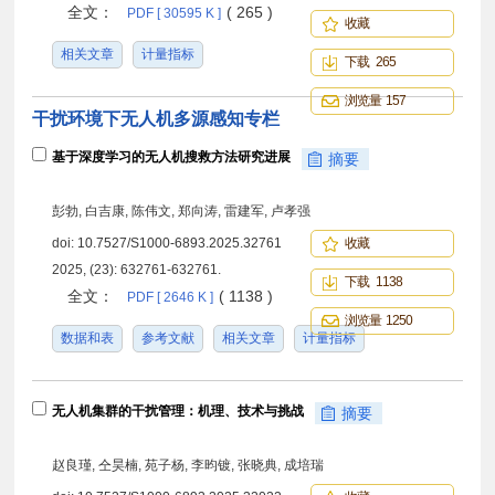
全文：
( 265 )
PDF [ 30595 K ]
收藏
相关文章
计量指标
下载 265
浏览量 157
干扰环境下无人机多源感知专栏
基于深度学习的无人机搜救方法研究进展
摘要
彭勃, 白吉康, 陈伟文, 郑向涛, 雷建军, 卢孝强
doi:
10.7527/S1000-6893.2025.32761
收藏
2025, (23): 632761-632761.
下载 1138
全文：
( 1138 )
PDF [ 2646 K ]
浏览量 1250
数据和表
参考文献
相关文章
计量指标
无人机集群的干扰管理：机理、技术与挑战
摘要
赵良瑾, 仝昊楠, 苑子杨, 李昀镀, 张晓典, 成培瑞