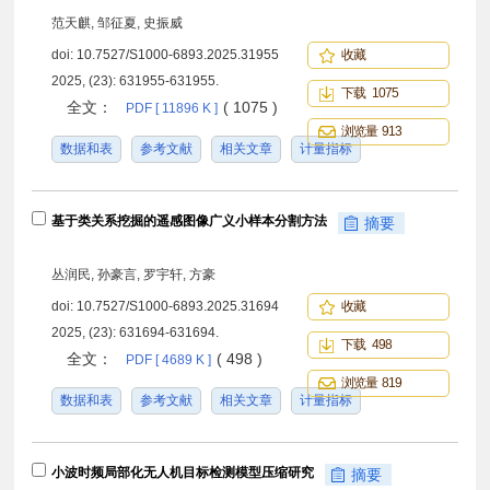
范天麒, 邹征夏, 史振威
doi:
10.7527/S1000-6893.2025.31955
收藏
2025, (23): 631955-631955.
下载 1075
全文：
( 1075 )
PDF [ 11896 K ]
浏览量 913
数据和表
参考文献
相关文章
计量指标
基于类关系挖掘的遥感图像广义小样本分割方法
摘要
丛润民, 孙豪言, 罗宇轩, 方豪
doi:
10.7527/S1000-6893.2025.31694
收藏
2025, (23): 631694-631694.
下载 498
全文：
( 498 )
PDF [ 4689 K ]
浏览量 819
数据和表
参考文献
相关文章
计量指标
小波时频局部化无人机目标检测模型压缩研究
摘要