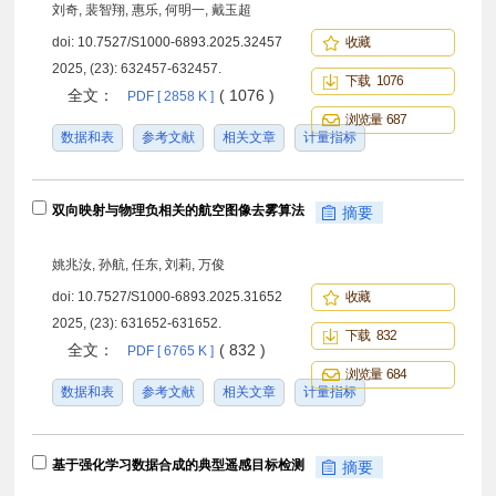
刘奇, 裴智翔, 惠乐, 何明一, 戴玉超
doi:
10.7527/S1000-6893.2025.32457
收藏
2025, (23): 632457-632457.
下载 1076
全文：
( 1076 )
PDF [ 2858 K ]
浏览量 687
数据和表
参考文献
相关文章
计量指标
双向映射与物理负相关的航空图像去雾算法
摘要
姚兆汝, 孙航, 任东, 刘莉, 万俊
doi:
10.7527/S1000-6893.2025.31652
收藏
2025, (23): 631652-631652.
下载 832
全文：
( 832 )
PDF [ 6765 K ]
浏览量 684
数据和表
参考文献
相关文章
计量指标
基于强化学习数据合成的典型遥感目标检测
摘要