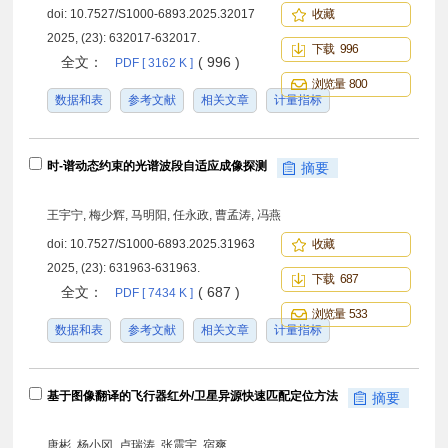
doi:
10.7527/S1000-6893.2025.32017
收藏
2025, (23): 632017-632017.
下载 996
全文：
( 996 )
PDF [ 3162 K ]
浏览量 800
数据和表
参考文献
相关文章
计量指标
时-谱动态约束的光谱波段自适应成像探测
摘要
王宇宁, 梅少辉, 马明阳, 任永政, 曹孟涛, 冯燕
doi:
10.7527/S1000-6893.2025.31963
收藏
2025, (23): 631963-631963.
下载 687
全文：
( 687 )
PDF [ 7434 K ]
浏览量 533
数据和表
参考文献
相关文章
计量指标
基于图像翻译的飞行器红外/卫星异源快速匹配定位方法
摘要
唐彬, 杨小冈, 卢瑞涛, 张震宇, 宿爽