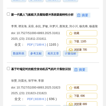
新一代载人飞船航天员着陆缓冲系统吸能特性分析
摘要
李博, 谭沧海, 吴琼, 余抗, 罗敏, 许梦川, 惠旭龙, 刘小川, 杨先锋, 杨嘉陵
doi:
10.7527/S1000-6893.2025.31811
收藏
2025, (23): 231811-231811.
下载 1165
全文：
( 1165 )
PDF [ 7189 K ]
浏览量 795
数据和表
参考文献
相关文章
计量指标
基于叶端定时的航空发动机压气机叶片裂纹识别
摘要
张赟, 刘晨光, 张宇坤, 李朋
doi:
10.7527/S1000-6893.2025.31823
收藏
2025, (23): 231823-231823.
下载 696
全文：
( 696 )
PDF [ 8339 K ]
浏览量 889