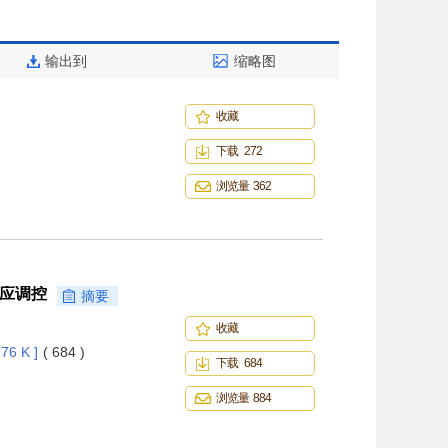
输出到
缩略图
收藏
下载 272
浏览量 362
效应调控
摘要
收藏
76 K ]
( 684 )
下载 684
浏览量 884