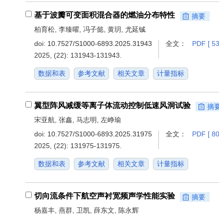
基于波瓣可变面积混合器的燃油分布特性
摘要
柏育松, 李臻曜, 冯子懿, 黄玥, 尤延铖
doi:
10.7527/S1000-6893.2025.31943
全文：
PDF [ 53
2025, (22): 131943-131943.
数据和表
参考文献
相关文章
计量指标
翼型阵风减缓等离子体流动控制低速风洞试验
摘
宋亚航, 张鑫, 马志明, 左峥瑜
doi:
10.7527/S1000-6893.2025.31975
全文：
PDF [ 80
2025, (22): 131975-131975.
数据和表
参考文献
相关文章
计量指标
切向流条件下航空声衬宽频声学性能实验
摘要
杨嘉丰, 燕群, 卫凯, 薛东文, 陈永辉