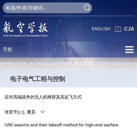
ENGLISH
CJA
导航
航空学报 >
2025
,
Vol. 46
Issue (22)
: 331034-331034 doi:
10.7527/S1000-6893.2
电子电气工程与控制
应对高端战争的无人机蜂群及其起飞方式
张安平(
), 董昊
UAV swarms and their takeoff method for high-end warfare