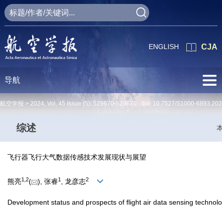
ENGLISH
CJA
导航
航空学报 >
2024
,
Vol. 45
Issue (5)
: 529670-529670 doi:
10.7527/S1000-6893.20
综述
飞行器飞行大气数据传感技术发展现状与展望
1
,
2
1
2
熊亮
(
), 张睿
, 龙彦志
Development status and prospects of flight air data sensing technolog