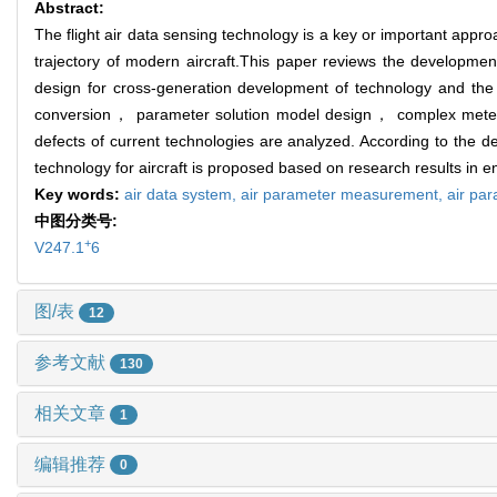
Abstract:
The flight air data sensing technology is a key or important appro
trajectory of modern aircraft.This paper reviews the development
design for cross-generation development of technology and the
conversion， parameter solution model design， complex meteorol
defects of current technologies are analyzed. According to the d
technology for aircraft is proposed based on research results in e
Key words:
air data system,
air parameter measurement,
air par
中图分类号:
+
V247.1
6
图/表
12
参考文献
130
相关文章
1
编辑推荐
0