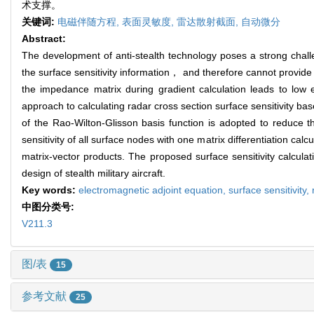
术支撑。
关键词:
电磁伴随方程,
表面灵敏度,
雷达散射截面,
自动微分
Abstract:
The development of anti-stealth technology poses a strong challe
the surface sensitivity information， and therefore cannot provide 
the impedance matrix during gradient calculation leads to low 
approach to calculating radar cross section surface sensitivity b
of the Rao-Wilton-Glisson basis function is adopted to reduce
sensitivity of all surface nodes with one matrix differentiation cal
matrix-vector products. The proposed surface sensitivity calcula
design of stealth military aircraft.
Key words:
electromagnetic adjoint equation,
surface sensitivity,
中图分类号:
V211.3
图/表
15
参考文献
25