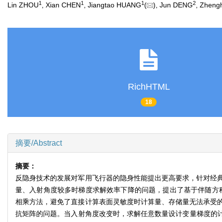
1
1
1
2
Lin ZHOU
, Xian CHEN
, Jiangtao HUANG
(
), Jun DENG
, Zhen
RichHTML
18
摘要/Abstract
摘要：
反隐身技术的发展对军用飞行器的隐身性能提出更高要求，针对经
量、入射角度较多时梯度求解效率下降的问题，提出了基于伴随方
相乘方法，避免了直接计算表面灵敏度时计算量、存储量无法承受
抗矩阵的问题。当入射角度改变时，求解任意数量设计变量梯度的计