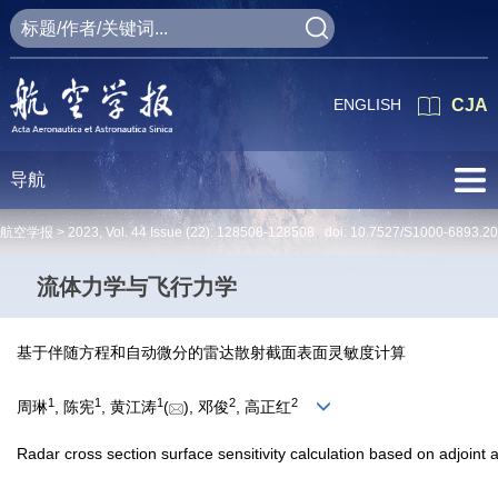
ENGLISH
CJA
导航
航空学报 >
2023
,
Vol. 44
Issue (22)
: 128508-128508 doi:
10.7527/S1000-6893.2
流体力学与飞行力学
基于伴随方程和自动微分的雷达散射截面表面灵敏度计算
1
1
1
2
2
周琳
, 陈宪
, 黄江涛
(
), 邓俊
, 高正红
Radar cross section surface sensitivity calculation based on adjoint 