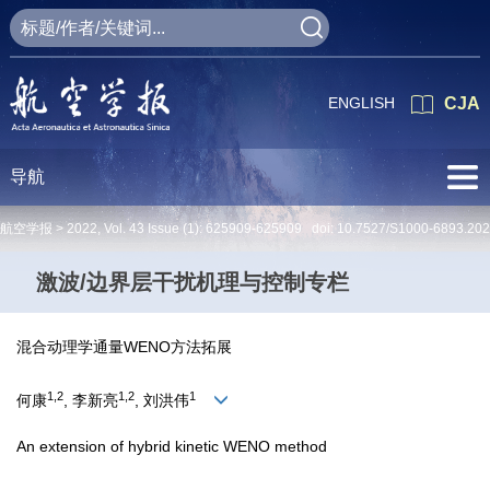
ENGLISH
CJA
导航
航空学报 >
2022
,
Vol. 43
Issue (1)
: 625909-625909 doi:
10.7527/S1000-6893.20
激波/边界层干扰机理与控制专栏
混合动理学通量WENO方法拓展
1,2
1,2
1
何康
, 李新亮
, 刘洪伟
An extension of hybrid kinetic WENO method