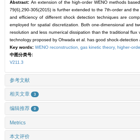
Abstract:
An extension of the high-order WENO methods based o
79(6),290-305(2015) is further extended to the 7th-order and th
and efficiency of different shock detection techniques are co
employed for spatial discretization. Both one-dimensional and 
resolution and less numerical dissipation than the traditional flux
technology proposed by Ohwada et al. has good shock-detection ab
Key words:
WENO reconstruction,
gas kinetic theory,
higher-ord
中图分类号:
V211.3
参考文献
相关文章
3
编辑推荐
0
Metrics
本文评价