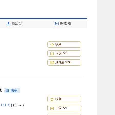
输出到
缩略图
收藏
下载 446
浏览量 1036
展
摘要
收藏
131 K ]
( 627 )
下载 627