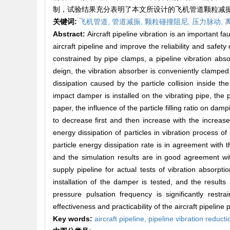
制，试验结果充分表明了本文所设计的飞机管道颗粒减
关键词:
飞机管道,
管道减振,
颗粒碰撞阻尼,
压力脉动,
Abstract:
Aircraft pipeline vibration is an important fau
aircraft pipeline and improve the reliability and safety o
constrained by pipe clamps, a pipeline vibration abs
deign, the vibration absorber is conveniently clamped 
dissipation caused by the particle collision inside th
impact damper is installed on the vibrating pipe, the p
paper, the influence of the particle filling ratio on damp
to decrease first and then increase with the increase 
energy dissipation of particles in vibration process of
particle energy dissipation rate is in agreement with t
and the simulation results are in good agreement with
supply pipeline for actual tests of vibration absorpti
installation of the damper is tested, and the results
pressure pulsation frequency is significantly restra
effectiveness and practicability of the aircraft pipeline
Key words:
aircraft pipeline,
pipeline vibration reduct