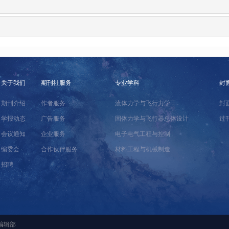
关于我们
期刊社服务
专业学科
封
期刊介绍
作者服务
流体力学与飞行力学
封
学报动态
广告服务
固体力学与飞行器总体设计
过
会议通知
企业服务
电子电气工程与控制
编委会
合作伙伴服务
材料工程与机械制造
招聘
编辑部