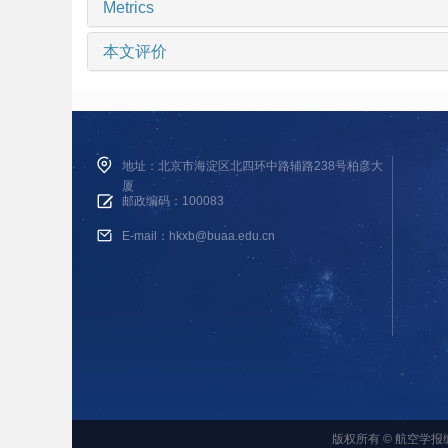
Metrics
本文评价
地址：北京市海淀区北四环中路辅路238号柏彦大
厦
邮政编码：100083
E-mail：hkxb@buaa.edu.cn
版权所有 © 航空学报