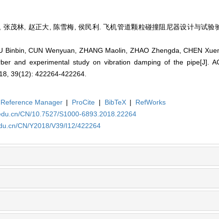
, 张茂林, 赵正大, 陈雪梅, 侯民利. 飞机管道颗粒碰撞阻尼器设计与试验验证[J
U Binbin, CUN Wenyuan, ZHANG Maolin, ZHAO Zhengda, CHEN Xueme
orber and experimental study on vibration damping of the pipe[J
8, 39(12): 422264-422264.
Reference Manager
|
ProCite
|
BibTeX
|
RefWorks
a.edu.cn/CN/10.7527/S1000-6893.2018.22264
.edu.cn/CN/Y2018/V39/I12/422264