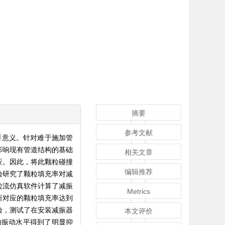
摘要
参考文献
要意义。针对难于施加管
影响现有管道结构的基础
相关文章
应。因此，将此颗粒碰撞
编辑推荐
验研究了颗粒填充率对减
粒流仿真软件计算了减振
Metrics
所对应的颗粒填充率达到
验，测试了在安装减振器
本文评价
的振动水平得到了明显抑