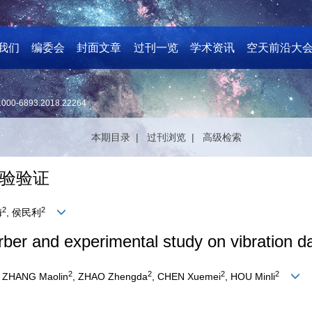
我们
编委会
封面文章
过刊一览
学术资讯
空天前沿大
1000-6893.2018.22264
本期目录 |
过刊浏览 |
高级检索
验验证
2
2
梅
, 侯民利
rber and experimental study on vibration d
2
2
2
2
, ZHANG Maolin
, ZHAO Zhengda
, CHEN Xuemei
, HOU Minli