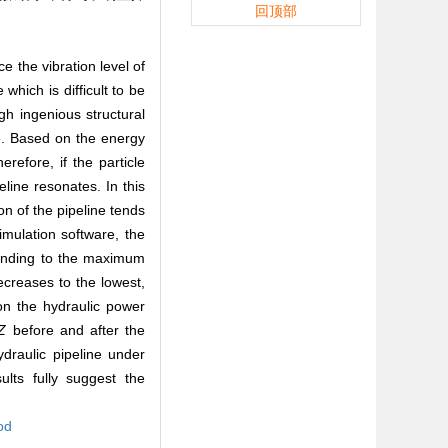
回顶部
ce the vibration level of
 which is difficult to be
h ingenious structural
ure. Based on the energy
refore, if the particle
eline resonates. In this
ion of the pipeline tends
imulation software, the
esponding to the maximum
decreases to the lowest,
 on the hydraulic power
Z
before and after the
ydraulic pipeline under
ults fully suggest the
od