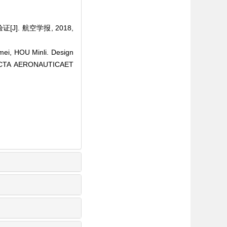
]. 航空学报, 2018,
i, HOU Minli. Design
]. ACTA AERONAUTICAET