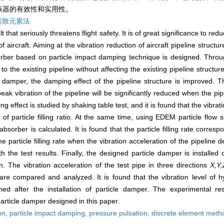
振器的有效性和实用性。
离散元素法
lt that seriously threatens flight safety. It is of great significance to redu
f aircraft. Aiming at the vibration reduction of aircraft pipeline structure
orber based on particle impact damping technique is designed. Throug
to the existing pipeline without affecting the existing pipeline struct
e damper, the damping effect of the pipeline structure is improved. The
eak vibration of the pipeline will be significantly reduced when the pip
ing effect is studied by shaking table test, and it is found that the vibrat
of particle filling ratio. At the same time, using EDEM particle flow s
 absorber is calculated. It is found that the particle filling rate corr
he particle filling rate when the vibration acceleration of the pipeline 
 the test results. Finally, the designed particle damper is installed
on. The vibration acceleration of the test pipe in three directions
X,Y,
 are compared and analyzed. It is found that the vibration level of h
ined after the installation of particle damper. The experimental res
 particle damper designed in this paper.
ion,
particle impact damping,
pressure pulsation,
discrete element meth