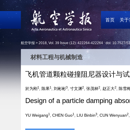
首页
关于
航空学报 >
2018
,
Vol. 39
Issue (12)
: 422264-422264 doi:
10.7527/S
材料工程与机械制造
飞机管道颗粒碰撞阻尼器设计与试
1
1
3
2
2
2
於为刚
, 陈果
, 刘彬彬
, 寸文渊
, 张茂林
, 赵正大
, 陈雪
Design of a particle damping abso
1
1
3
2
YU Weigang
, CHEN Guo
, LIU Binbin
, CUN Wenyuan