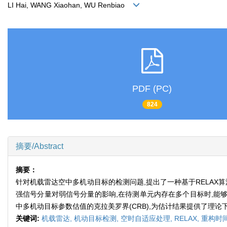
LI Hai, WANG Xiaohan, WU Renbiao
PDF (PC)
824
摘要/Abstract
摘要：
针对机载雷达空中多机动目标的检测问题,提出了一种基于RELAX
强信号分量对弱信号分量的影响,在待测单元内存在多个目标时,能
中多机动目标参数估值的克拉美罗界(CRB),为估计结果提供了理
关键词:
机载雷达,
机动目标检测,
空时自适应处理,
RELAX,
重构时