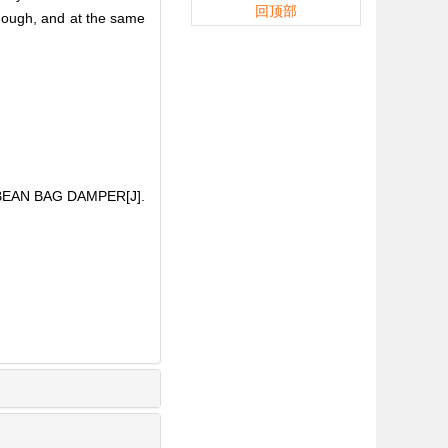
回顶部
 enough, and at the same
BEAN BAG DAMPER[J].