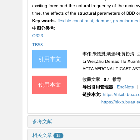
exciting force and the natural frequency of the main s
time, the effects of the structural parameters of BBD on 
Key words:
flexible const raint,
damper,
granular med
中图分类号:
O323
TB53
李伟;朱德懋;胡选利;黄协清. 豆包阻
引用本文
Li Wei;Zhu Demao;Hu Xua
ACTA AERONAUTICAET ASTRO
收藏文章
0
/
推荐
使用本文
导出引用管理器
EndNote
|
链接本文:
https://hkxb.buaa.
https://hkxb.buaa.
参考文献
相关文章
15