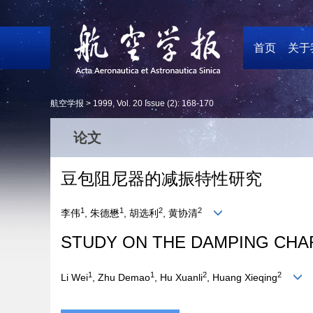
首页
关于
航空学报 >
1999
,
Vol. 20
Issue (2)
: 168-170
论文
豆包阻尼器的减振特性研究
1
1
2
2
李伟
, 朱德懋
, 胡选利
, 黄协清
STUDY ON THE DAMPING CHA
1
1
2
2
Li Wei
, Zhu Demao
, Hu Xuanli
, Huang Xieqing