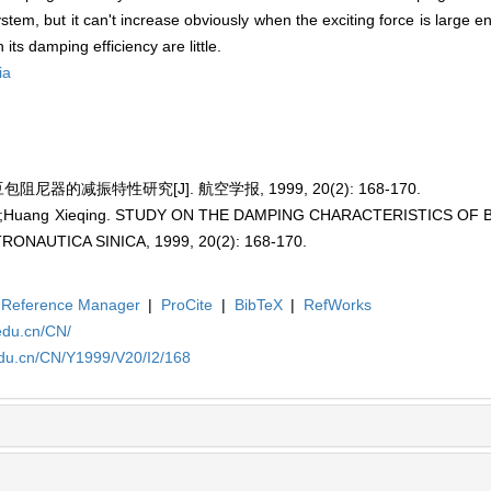
ystem, but it can't increase obviously when the exciting force is large
its damping efficiency are little.
ia
尼器的减振特性研究[J]. 航空学报, 1999, 20(2): 168-170.
nli;Huang Xieqing. STUDY ON THE DAMPING CHARACTERISTICS OF 
NAUTICA SINICA, 1999, 20(2): 168-170.
Reference Manager
|
ProCite
|
BibTeX
|
RefWorks
edu.cn/CN/
edu.cn/CN/Y1999/V20/I2/168