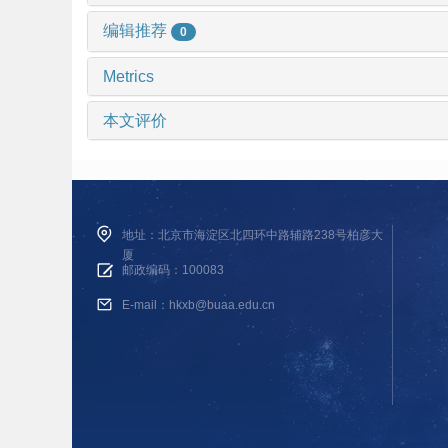
编辑推荐
0
Metrics
本文评价
地址：北京市海淀区北四环中路辅路238号柏彦大
厦
邮政编码：100083
E-mail：hkxb@buaa.edu.cn