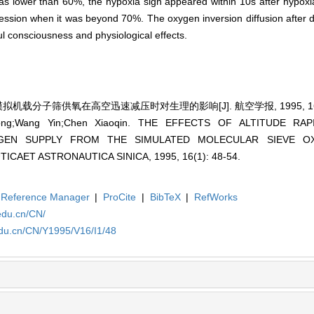
was lower than 60%, the hypoxia sign appeared within 10s after hypox
ression when it was beyond 70%. The oxygen inversion diffusion after
l consciousness and physiological effects.
拟机载分子筛供氧在高空迅速减压时对生理的影响[J]. 航空学报, 1995, 16(1)
hong;Wang Yin;Chen Xiaoqin. THE EFFECTS OF ALTITUDE R
GEN SUPPLY FROM THE SIMULATED MOLECULAR SIEVE O
ICAET ASTRONAUTICA SINICA, 1995, 16(1): 48-54.
Reference Manager
|
ProCite
|
BibTeX
|
RefWorks
edu.cn/CN/
edu.cn/CN/Y1995/V16/I1/48