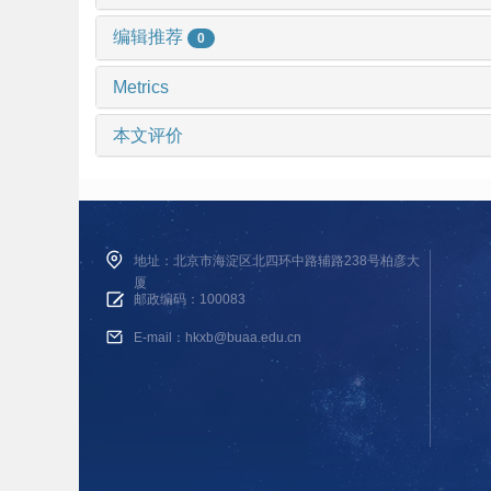
编辑推荐
0
Metrics
本文评价
地址：北京市海淀区北四环中路辅路238号柏彦大
厦
邮政编码：100083
E-mail：hkxb@buaa.edu.cn