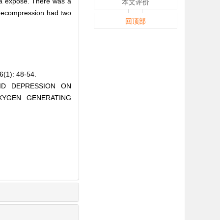
ia expose. There was a
本文评价
 decompression had two
回顶部
: 48-54.
APID DEPRESSION ON
XYGEN GENERATING