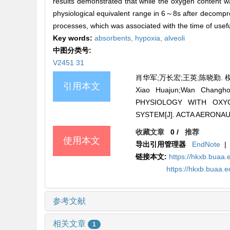
results demonstrated that while the oxygen content 
physiological equivalent range in 6～8s after decomp
processes, which was associated with the time of usefu
Key words:
absorbents,
hypoxia,
alveoli
中图分类号:
V2451 31
肖华军;万长宏;王英;陈晓勤. 模
引用本文
Xiao Huajun;Wan Chang
PHYSIOLOGY WITH OXY
SYSTEM[J]. ACTA AERONAUT
收藏文章
0
/
推荐
使用本文
导出引用管理器
EndNote
|
链接本文:
https://hkxb.buaa.
https://hkxb.buaa.
参考文献
相关文章
1