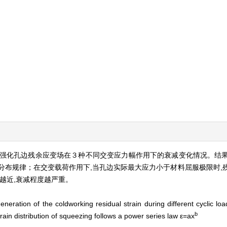
强化孔边残余应变场在３种不同交变应力幅作用下的衰减变化情况。结
分布规律；在交变载荷作用下,当孔边实际最大应力小于材料屈服极限时,
越近,衰减程度越严重。
neration of the coldworking residual strain during different cyclic lo
b
rain distribution of squeezing follows a power series law ε=ax