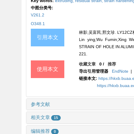
Key words:
extruding,
residual strain,
strain hardenin
中图分类号:
V261.2
O348.1
林影;吴富民;邢文珍. LY12CZ板
引用本文
Lin ying;Wu Fumin;Xin
STRAIN OF HOLE IN ALUMI
221.
收藏文章
0
/
推荐
使用本文
导出引用管理器
EndNote
|
链接本文:
https://hkxb.buaa.
https://hkxb.buaa.
参考文献
相关文章
15
编辑推荐
0