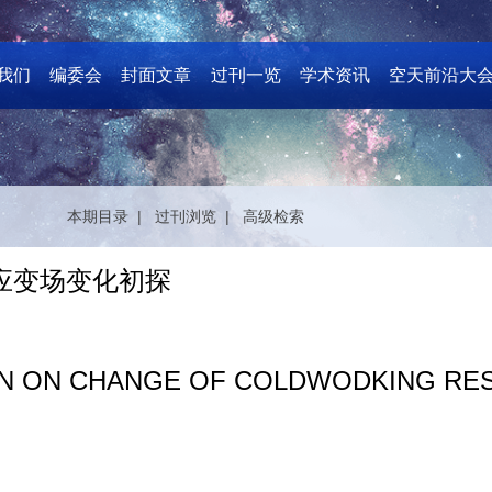
我们
编委会
封面文章
过刊一览
学术资讯
空天前沿大
本期目录 |
过刊浏览 |
高级检索
余应变场变化初探
N ON CHANGE OF COLDWODKING RESI