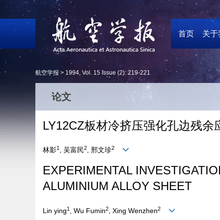
首页
关于
航空学报 >
1994
,
Vol. 15
Issue (2)
: 219-221
论文
LY12CZ板材冷挤压强化孔边残
1
2
2
林影
, 吴富民
, 邢文珍
EXPERIMENTAL INVESTIGATIO
ALUMINIUM ALLOY SHEET
1
2
2
Lin ying
, Wu Fumin
, Xing Wenzhen