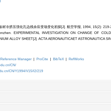
g
材冷挤压强化孔边残余应变场变化初探[J]. 航空学报, 1994, 15(2): 219-2
g Wenzhen. EXPERIMENTAL INVESTIGATION ON CHANGE OF CO
NIUM ALLOY SHEET[J]. ACTA AERONAUTICAET ASTRONAUTICA SINICA
Reference Manager
|
ProCite
|
BibTeX
|
RefWorks
edu.cn/CN/
edu.cn/CN/Y1994/V15/I2/219