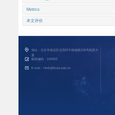
Metrics
本文评价
地址：北京市海淀区北四环中路辅路238号柏彦大
厦
邮政编码：100083
E-mail：hkxb@buaa.edu.cn