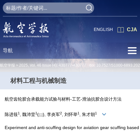
ENGLISH
CJA
导航
航空学报 >
2025
,
Vol. 46
Issue (4)
: 430777-430777 doi:
10.7527/S1000-6893.20
材料工程与机械制造
航空齿轮胶合承载能力试验与材料-工艺-滑油抗胶合设计方法
1
1
2
1
1
陈进筱
, 魏沛堂
(
), 李炎军
, 刘怀举
, 朱才朝
Experiment and anti-scuffing design for aviation gear scuffing based