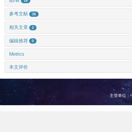
图/表
16
参考文献
36
相关文章
2
编辑推荐
0
Metrics
本文评价
主管单位：