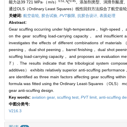
0.51
0.45
能力达39 721 MPa·（m/s）
·℃
。添加剂类型、润滑剂黏度、表
通过OLS（Ordinary Least Squares）线性回归方法
关键词:
航空齿轮,
胶合试验,
PVT
极限,
抗胶合设计,
表面处理
Abstract:
Gear scuffing occurring under high-temperature， high-speed， and
on the gear scuffing load-carrying capacity， and insufficient 
investigates the effects of different combinations of ma
peening， dual shot peening， barrel finishing， dual shot pee
scuffing load-carrying capacity， and proposes an evaluation m
T
）. The results indicate that the tribological system comp
additives） exhibits relatively superior anti-scuffing performanc
are identified as three main factors affecting gear scuffing w
formula was fitted using the Ordinary Least-Squares （OLS） mode
gear anti-scuffing design.
Key words:
aviation gear,
scuffing test,
PVT
limit,
anti-scuffing d
中图分类号:
V216.3