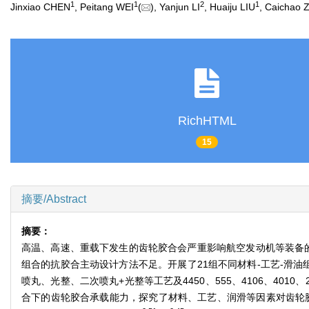
1
1
2
1
Jinxiao CHEN
, Peitang WEI
(
), Yanjun LI
, Huaiju LIU
, Caichao 
RichHTML
15
摘要/Abstract
摘要：
高温、高速、重载下发生的齿轮胶合会严重影响航空发动机等装备的
组合的抗胶合主动设计方法不足。开展了21组不同材料-工艺-滑油组合的
喷丸、光整、二次喷丸+光整等工艺及4450、555、4106、4010、2197、
合下的齿轮胶合承载能力，探究了材料、工艺、润滑等因素对齿轮胶合