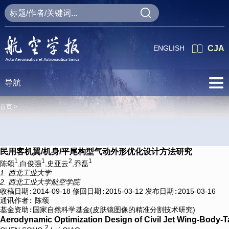
ENGLISH
CJA
导航
首页 >
民用客机翼/机身/平尾构型气动外形优化设计方法研究
1
1
2
1
陈颂
,白俊强
,史亚云
,乔磊
1. 西北工业大学
2. 西北工业大学航空学院
收稿日期:
2014-09-18
修回日期:
2015-03-12
发布日期:
2015-03-16
通讯作者:
陈颂
基金资助:
国家自然科学基金(皮肤镜图像的精准分割技术研究)
Aerodynamic Optimization Design of Civil Jet Wing-Body-Ta
2