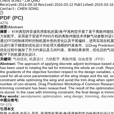
CHEN SONG
,Lei QIAO
Received:
2014-09-18
Revised:
2015-03-12
Published:
2015-03-16
Contact:
CHEN SONG
PDF (PC)
4276
摘要/Abstract
摘要：
针对典型跨音速民用客机的翼/身/平尾构型开展了基于离散伴随
力矩配平。采用基于雷诺平均NS方程的离散伴随技术求解气动参数对设
通过FFD控制体同时控制机翼外形的变化以及平尾偏转，进而实现在机
法进行基于梯度的优化设计并处理大规模的约束条件。以Drag Prediction
优化过程中施加了升力约束以及几何约束。算例结果表明，优化后的气动
配平下的机翼优化设计。
关键词:
气动优化,
机翼设计,
力矩配平,
离散伴随,
自由变形（FFD）
Abstract:
The approach of applying discrete adjoint technique based a
has been used to rotating the tail for trimming the whole air-craft. Re
the gradients of the objective function respect to the design variabl
used for all-at-once parameterization of the wing shape and the tail, so
constraint while optimizing the wing and avoid the trim drag when opt
number of con-straints. Drag Prediction Workshop-4 Common Research 
trimming constraint has been researched. The result of the optimizatio
re-duced. In the case with trimming constraint, the final design is trimme
Key words:
aerodynamic optimization,
wing design,
trimming,
discrete
中图分类号:
TP 273
引用本文
陈颂 白俊强 史亚云 乔磊. 民用客机翼/机身/平尾构型气动外形优化设计方法