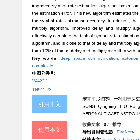
improved symbol rate estimation algorithm based on 
the estimation error. This new algorithm estimates the
the symbol rate estimation accuracy. In addition, th
multiply algorithm, improved delay and multiply al
effectively complete the task of symbol rate estimation 
algorithm, and is close to that of delay and multiply a
than 10% of that of delay and multiply algorithm with 
Key words:
deep space communication,
autonom
complexity
中图分类号:
+
V443
.1
TN911.23
宋青平, 刘荣科. 一种用于深空自主无
引用本文
SONG Qingping, LIU Rongk
AERONAUTICAET ASTRONAUTI
收藏文章
0
/
推荐
使用本文
导出引用管理器
EndNote
|
链接本文:
https://hkxb.buaa