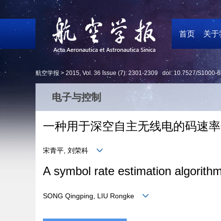
首页
关于
航空学报 >
2015
,
Vol. 36
Issue (7)
: 2301-2309 doi:
10.7527/S1000-6
电子与控制
一种用于深空自主无线电的码速率
宋青平, 刘荣科
A symbol rate estimation algorith
SONG Qingping, LIU Rongke