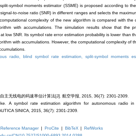
split-symbol moments estimator (SSME) is proposed according to the t
 signal-to-noise ratio (SNR) in different ranges and selects the maxim
e computational complexity of the new algorithm is compared with the
gorithm with accumulations. The simulation results show that the 
at low SNR. Its symbol rate error estimation probability is lower than th
lgorithm with accumulations. However, the computational complexity of t
accumulations.
ous radio,
blind symbol rate estimation,
split-symbol moments es
线电的码速率估计算法[J]. 航空学报, 2015, 36(7): 2301-2309.
e. A symbol rate estimation algorithm for autonomous radio in
CA SINICA, 2015, 36(7): 2301-2309.
Reference Manager
|
ProCite
|
BibTeX
|
RefWorks
.edu.cn/CN/10.7527/S1000-6893.2014.0288