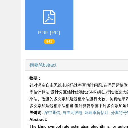
PDF (PC)
841
摘要/Abstract
摘要：
针对深空自主无线电的码速率盲估计问题,在码元起始位置
率估计算法,设计分区估计信噪比(SNR)并进行比较选
乘法、改进的多次累加延迟相乘法进行比较。仿真结果表
多次累加延迟相乘法相当,但计算复杂度不到多次累加延
关键词:
深空通信,
自主无线电,
码速率盲估计,
分离符号
Abstract:
The blind symbol rate estimation algorithms for auto