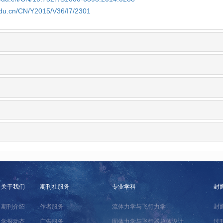
edu.cn/CN/Y2015/V36/I7/2301
关于我们
期刊社服务
专业学科
封
期刊介绍
作者服务
流体力学与飞行力学
封
学报动态
广告服务
固体力学与飞行器总体设计
过