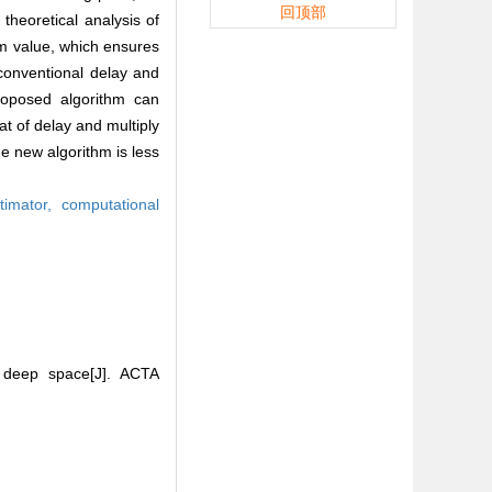
回顶部
heoretical analysis of
um value, which ensures
 conventional delay and
proposed algorithm can
at of delay and multiply
he new algorithm is less
timator,
computational
 deep space[J]. ACTA