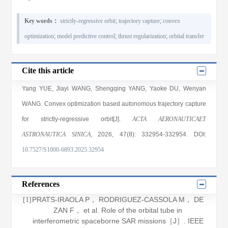
Key words：
strictly-regressive orbit
;
trajectory capture
;
convex
optimization
;
model predictive control
;
thrust regularization
;
orbital transfer
Cite this article
Yang YUE
,
Jiayi WANG
,
Shengqing YANG
,
Yaoke DU
,
Wenyan
WANG
. Convex optimization based autonomous trajectory capture
for strictly-regressive orbit[J].
ACTA AERONAUTICAET
ASTRONAUTICA SINICA
, 2026
, 47(8)
: 332954
-332954
.
DOI:
10.7527/S1000-6893.2025.32954
References
PRATS-IRAOLA P， RODRIGUEZ-CASSOLA M， DE
[1]
ZAN F， et al. Role of the orbital tube in
interferometric spaceborne SAR missions［J］.
IEEE