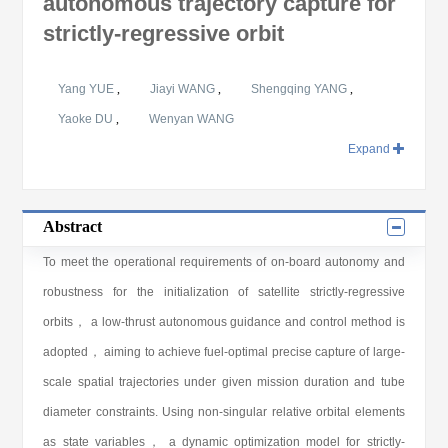
autonomous trajectory capture for
strictly-regressive orbit
Yang YUE
,
Jiayi WANG
,
Shengqing YANG
,
Yaoke DU
,
Wenyan WANG
Expand
Abstract
To meet the operational requirements of on-board autonomy and
robustness for the initialization of satellite strictly-regressive
orbits， a low-thrust autonomous guidance and control method is
adopted， aiming to achieve fuel-optimal precise capture of large-
scale spatial trajectories under given mission duration and tube
diameter constraints. Using non-singular relative orbital elements
as state variables， a dynamic optimization model for strictly-