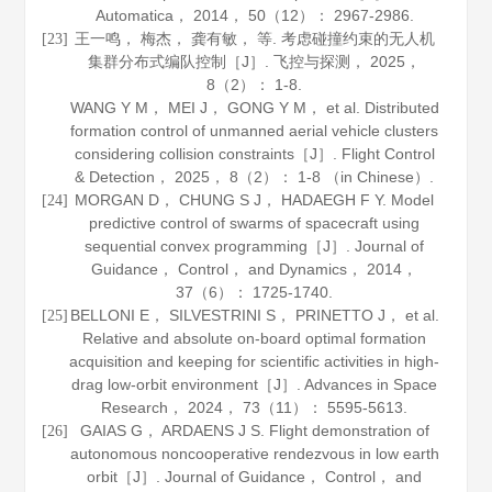
Automatica
，
2014
，
50
（12）： 2967-2986.
王一鸣， 梅杰， 龚有敏， 等. 考虑碰撞约束的无人机
[23]
集群分布式编队控制［J］.
飞控与探测
，
2025
，
8
（2）： 1-8.
WANG Y M， MEI J， GONG Y M， et al. Distributed
formation control of unmanned aerial vehicle clusters
considering collision constraints［J］.
Flight Control
& Detection
，
2025
，
8
（2）： 1-8 （in Chinese）.
MORGAN D， CHUNG S J， HADAEGH F Y. Model
[24]
predictive control of swarms of spacecraft using
sequential convex programming［J］.
Journal of
Guidance， Control， and Dynamics
，
2014
，
37
（6）： 1725-1740.
BELLONI E， SILVESTRINI S， PRINETTO J， et al.
[25]
Relative and absolute on-board optimal formation
acquisition and keeping for scientific activities in high-
drag low-orbit environment［J］.
Advances in Space
Research
，
2024
，
73
（11）： 5595-5613.
GAIAS G， ARDAENS J S. Flight demonstration of
[26]
autonomous noncooperative rendezvous in low earth
orbit［J］.
Journal of Guidance， Control， and