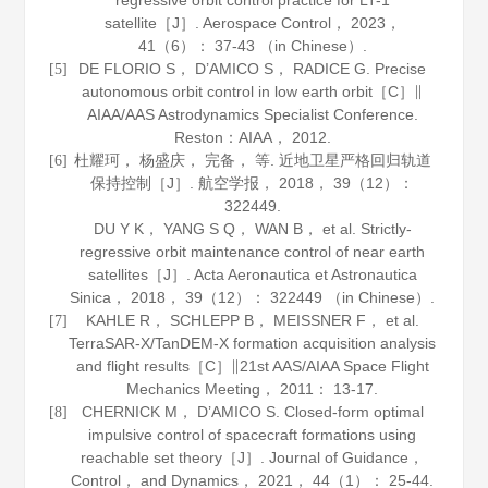
regressive orbit control practice for LT-1
satellite［J］.
Aerospace Control
，
2023
，
41
（6）： 37-43 （in Chinese）.
DE FLORIO S， D’AMICO S， RADICE G. Precise
[5]
autonomous orbit control in low earth orbit［C］∥
AIAA/AAS Astrodynamics Specialist Conference.
Reston：AIAA，
2012
.
杜耀珂， 杨盛庆， 完备， 等. 近地卫星严格回归轨道
[6]
保持控制［J］.
航空学报
，
2018
，
39
（12）：
322449.
DU Y K， YANG S Q， WAN B， et al. Strictly-
regressive orbit maintenance control of near earth
satellites［J］.
Acta Aeronautica et Astronautica
Sinica
，
2018
，
39
（12）： 322449 （in Chinese）.
KAHLE R， SCHLEPP B， MEISSNER F， et al.
[7]
TerraSAR-X/TanDEM-X formation acquisition analysis
and flight results［C］∥21st AAS/AIAA Space Flight
Mechanics Meeting，
2011
： 13-17.
CHERNICK M， D’AMICO S. Closed-form optimal
[8]
impulsive control of spacecraft formations using
reachable set theory［J］.
Journal of Guidance，
Control， and Dynamics
，
2021
，
44
（1）： 25-44.