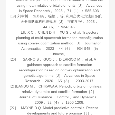
Manoeuvre planning algorithm for satellite formations
using mean relative orbital elements［J］.
Advances
in Space Research
，
2023
，
71
（1）： 585-603.
刘幸川， 陈丹鹤， 徐根， 等. 利用凸优化方法的多航
[19]
天器编队重构轨迹规划［J］.
宇航学报
，
2023
，
44
（6）： 934-945.
LIU X C， CHEN D H， XU G， et al. Trajectory
planning of multi-spacecraft formation reconfiguration
using convex optimization method［J］.
Journal of
Astronautics
，
2023
，
44
（6）： 934-945 （in
Chinese）.
SARNO S， GUO J， D’ERRICO M， et al. A
[20]
guidance approach to satellite formation
reconfiguration based on convex optimization and
genetic algorithms［J］.
Advances in Space
Research
，
2020
，
65
（8）： 2003-2017.
BANDO M， ICHIKAWA A. Periodic orbits of nonlinear
[21]
relative dynamics and satellite formation［J］.
Journal of Guidance， Control， and Dynamics
，
2009
，
32
（4）： 1200-1208.
MAYNE D Q. Model predictive control： Recent
[22]
developments and future promise［J］.