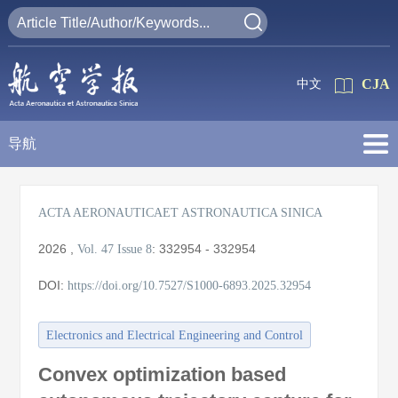
CJA
中文
导航
ACTA AERONAUTICAET ASTRONAUTICA SINICA
2026
,
:
332954 - 332954
Vol. 47
Issue 8
DOI:
https://doi.org/10.7527/S1000-6893.2025.32954
Electronics and Electrical Engineering and Control
Convex optimization based