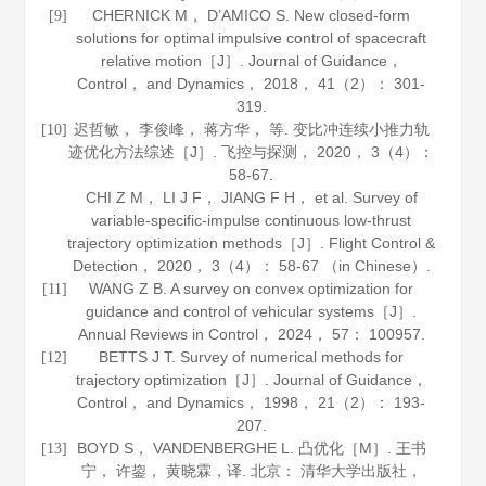
CHERNICK M， D’AMICO S. New closed-form
[9]
solutions for optimal impulsive control of spacecraft
relative motion［J］.
Journal of Guidance，
Control， and Dynamics
，
2018
，
41
（2）： 301-
319.
迟哲敏， 李俊峰， 蒋方华， 等. 变比冲连续小推力轨
[10]
迹优化方法综述［J］.
飞控与探测
，
2020
，
3
（4）：
58-67.
CHI Z M， LI J F， JIANG F H， et al. Survey of
variable-specific-impulse continuous low-thrust
trajectory optimization methods［J］.
Flight Control &
Detection
，
2020
，
3
（4）： 58-67 （in Chinese）.
WANG Z B. A survey on convex optimization for
[11]
guidance and control of vehicular systems［J］.
Annual Reviews in Control
，
2024
，
57
： 100957.
BETTS J T. Survey of numerical methods for
[12]
trajectory optimization［J］.
Journal of Guidance，
Control， and Dynamics
，
1998
，
21
（2）： 193-
207.
BOYD S， VANDENBERGHE L.
凸优化
［M］. 王书
[13]
宁， 许鋆， 黄晓霖，译. 北京： 清华大学出版社，