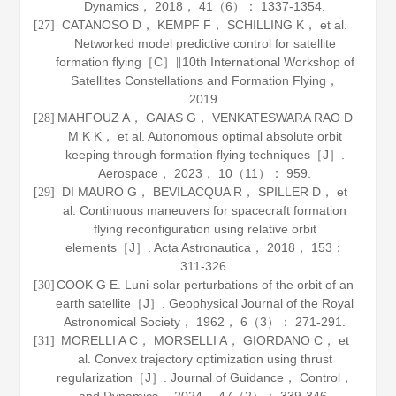
Dynamics
，
2018
，
41
（6）： 1337-1354.
CATANOSO D， KEMPF F， SCHILLING K， et al.
[27]
Networked model predictive control for satellite
formation flying［C］∥10th International Workshop of
Satellites Constellations and Formation Flying，
2019
.
MAHFOUZ A， GAIAS G， VENKATESWARA RAO D
[28]
M K K， et al. Autonomous optimal absolute orbit
keeping through formation flying techniques［J］.
Aerospace
，
2023
，
10
（11）： 959.
DI MAURO G， BEVILACQUA R， SPILLER D， et
[29]
al. Continuous maneuvers for spacecraft formation
flying reconfiguration using relative orbit
elements［J］.
Acta Astronautica
，
2018
，
153
：
311-326.
COOK G E. Luni-solar perturbations of the orbit of an
[30]
earth satellite［J］.
Geophysical Journal of the Royal
Astronomical Society
，
1962
，
6
（3）： 271-291.
MORELLI A C， MORSELLI A， GIORDANO C， et
[31]
al. Convex trajectory optimization using thrust
regularization［J］.
Journal of Guidance， Control，