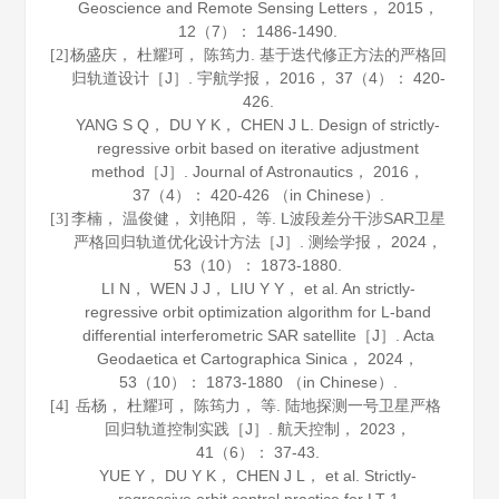
Geoscience and Remote Sensing Letters
，
2015
，
12
（7）： 1486-1490.
杨盛庆， 杜耀珂， 陈筠力. 基于迭代修正方法的严格回
[2]
归轨道设计［J］.
宇航学报
，
2016
，
37
（4）： 420-
426.
YANG S Q， DU Y K， CHEN J L. Design of strictly-
regressive orbit based on iterative adjustment
method［J］.
Journal of Astronautics
，
2016
，
37
（4）： 420-426 （in Chinese）.
李楠， 温俊健， 刘艳阳， 等. L波段差分干涉SAR卫星
[3]
严格回归轨道优化设计方法［J］.
测绘学报
，
2024
，
53
（10）： 1873-1880.
LI N， WEN J J， LIU Y Y， et al. An strictly-
regressive orbit optimization algorithm for L-band
differential interferometric SAR satellite［J］.
Acta
Geodaetica et Cartographica Sinica
，
2024
，
53
（10）： 1873-1880 （in Chinese）.
岳杨， 杜耀珂， 陈筠力， 等. 陆地探测一号卫星严格
[4]
回归轨道控制实践［J］.
航天控制
，
2023
，
41
（6）： 37-43.
YUE Y， DU Y K， CHEN J L， et al. Strictly-