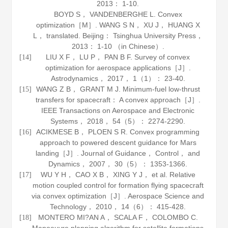
2013
： 1-10.
BOYD S， VANDENBERGHE L.
Convex
optimization
［M］. WANG S N， XU J， HUANG X
L， translated. Beijing： Tsinghua University Press，
2013
： 1-10 （in Chinese）.
LIU X F， LU P， PAN B F. Survey of convex
[14]
optimization for aerospace applications［J］.
Astrodynamics
，
2017
，
1
（1）： 23-40.
WANG Z B， GRANT M J. Minimum-fuel low-thrust
[15]
transfers for spacecraft： A convex approach［J］.
IEEE Transactions on Aerospace and Electronic
Systems
，
2018
，
54
（5）： 2274-2290.
ACIKMESE B， PLOEN S R. Convex programming
[16]
approach to powered descent guidance for Mars
landing［J］.
Journal of Guidance， Control， and
Dynamics
，
2007
，
30
（5）： 1353-1366.
WU Y H， CAO X B， XING Y J， et al. Relative
[17]
motion coupled control for formation flying spacecraft
via convex optimization［J］.
Aerospace Science and
Technology
，
2010
，
14
（6）： 415-428.
MONTERO MI?AN A， SCALA F， COLOMBO C.
[18]