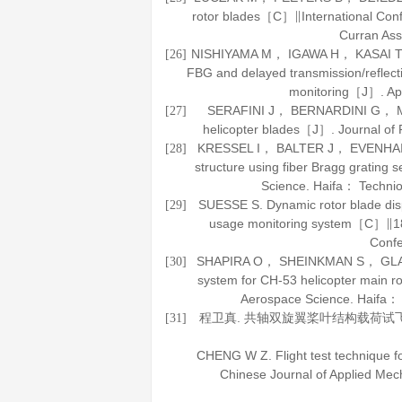
rotor blades［C］∥International Conf
Curran As
NISHIYAMA M， IGAWA H， KASAI T， et
[26]
FBG and delayed transmission/reflecti
monitoring［J］.
Ap
SERAFINI J， BERNARDINI G， MAT
[27]
helicopter blades［J］.
Journal of
KRESSEL I， BALTER J， EVENHAIM S，
[28]
structure using fiber Bragg gratin
Science. Haifa： Technio
SUESSE S. Dynamic rotor blade displ
[29]
usage monitoring system［C］∥18th
Conf
SHAPIRA O， SHEINKMAN S， GLAM B， e
[30]
system for CH-53 helicopter main 
Aerospace Science. Haifa： 
程卫真. 共轴双旋翼桨叶结构载荷试
[31]
CHENG W Z. Flight test technique for
Chinese Journal of Applied Mec