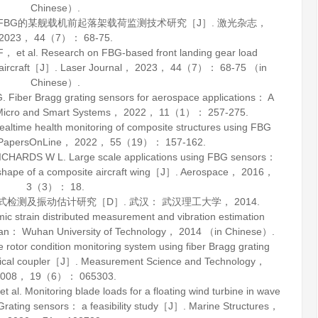
Chinese）.
基于FBG的某舰载机前起落架载荷监测技术研究［J］.
激光杂志
，
2023
，
44
（7）： 68-75.
t al. Research on FBG-based front landing gear load
r aircraft［J］.
Laser Journal
，
2023
，
44
（7）： 68-75 （in
Chinese）.
er Bragg grating sensors for aerospace applications： A
Micro and Smart Systems
，
2022
，
11
（1）： 257-275.
ime health monitoring of composite structures using FBG
PapersOnLine
，
2022
，
55
（19）： 157-162.
ARDS W L. Large scale applications using FBG sensors：
d shape of a composite aircraft wing［J］.
Aerospace
，
2016
，
3
（3）： 18.
布式检测及振动估计研究［D］. 武汉： 武汉理工大学，
2014
.
ic strain distributed measurement and vibration estimation
n： Wuhan University of Technology，
2014
（in Chinese）.
otor condition monitoring system using fiber Bragg grating
ical coupler［J］.
Measurement Science and Technology
，
008
，
19
（6）： 065303.
. Monitoring blade loads for a floating wind turbine in wave
 Grating sensors： a feasibility study［J］.
Marine Structures
，