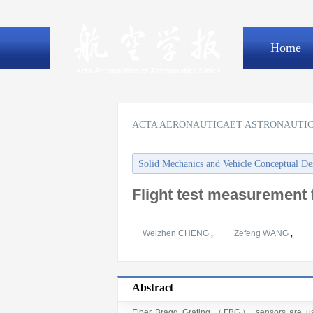
Home
ACTA AERONAUTICAET ASTRONAUTIC
Solid Mechanics and Vehicle Conceptual De
Flight test measurement f
Weizhen CHENG
,
Zefeng WANG
,
Abstract
Fiber Bragg Grating （FBG） sensors are used 