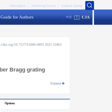
Subscriptions |
Advertising Services |
Academic Quality
Guide for Authors
CJA
中文
s://doi.org/10.7527/S1000-6893.2025.31863
iber Bragg grating
Expand
Options