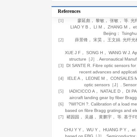
References
廖延彪， 黎敏， 张敏， 等.
光
[1]
LIAO Y B， LI M， ZHANG M， et 
Beijing： Tsingh
薛景锋， 宋昊， 王文娟. 光纤
[2]
XUE J F， SONG H， WANG W J. Applicati
structure［J］.
Aeronautical Manuf
DI SANTE R. Fibre optic sensors for 
[3]
recent advances and applic
IELE A， LEONE M， CONSALES M， et a
[4]
optic sensors［J］.
Sensor
IADICICCO A， NATALE D， DI PALMA 
[5]
aircraft landing gear by fiber Br
?WI?CH ?. Calibration of a load m
[6]
based on fibre Bragg gratings and e
褚园园， 吴越， 黄鹏宇， 等. 基于
[7]
CHU Y Y， WU Y， HUANG P Y， et al. Re
based on FBG［J］.
Semiconductor 