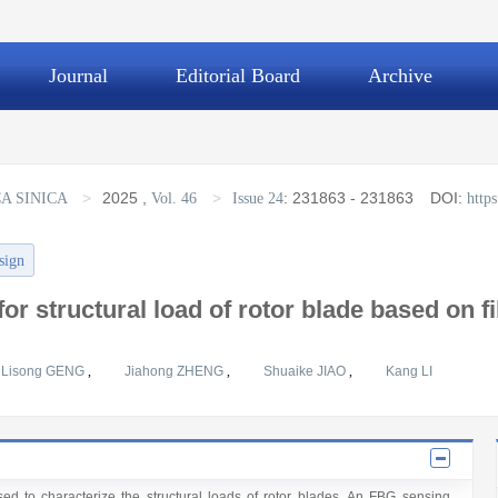
Journal
Editorial Board
Archive
>
2025
,
>
:
231863 - 231863
DOI:
A SINICA
Vol. 46
Issue 24
http
sign
or structural load of rotor blade based on f
Lisong GENG
,
Jiahong ZHENG
,
Shuaike JIAO
,
Kang LI
to characterize the structural loads of rotor blades. An FBG sensing