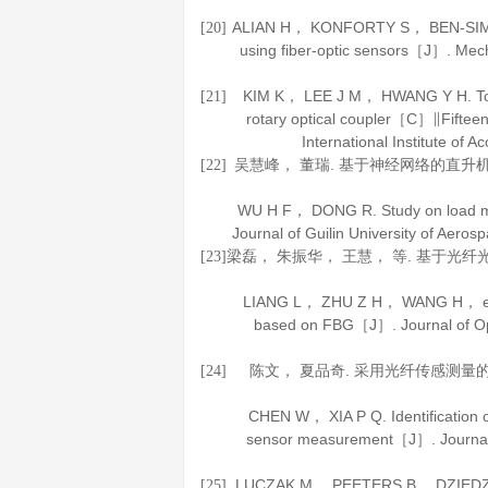
ALIAN H， KONFORTY S， BEN-SIMON U，
[20]
using fiber-optic sensors［J］.
Mech
KIM K， LEE J M， HWANG Y H. Tors
[21]
rotary optical coupler［C］∥Fiftee
International Institute of
吴慧峰， 董瑞. 基于神经网络的直升
[22]
WU H F， DONG R. Study on load mod
Journal of Guilin University of Aero
梁磊， 朱振华， 王慧， 等. 基于光
[23]
LIANG L， ZHU Z H， WANG H， et al.
based on FBG［J］.
Journal of O
陈文， 夏品奇. 采用光纤传感测量
[24]
CHEN W， XIA P Q. Identification of 
sensor measurement［J］.
Journal
LUCZAK M， PEETERS B， DZIEDZIECH K
[25]