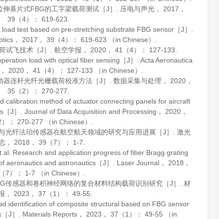
预拉伸基片式FBG的工字梁载荷测试［J］.
压电与声光
，
2017
，
39
（4）： 619-623.
load test based on pre-stretching substrate FBG sensor［J］.
ptics
，
2017
，
39
（4）： 619-623 （in Chinese）.
荷试飞技术［J］.
航空学报
，
2020
，
41
（4）： 127-133.
 operation load with optical fiber sensing［J］.
Acta Aeronautica
，
2020
，
41
（4）： 127-133 （in Chinese）.
作动器连杆光纤光栅载荷校准方法［J］.
数据采集与处理
，
2020
，
35
（2）： 270-277.
alibration method of actuator connecting panels for aircraft
sors［J］.
Journal of Data Acquisition and Processing
，
2020
，
）： 270-277 （in Chinese）.
光栅与光纤法珀传感器在航空航天领域的研究与应用进展［J］.
激光
志
，
2018
，
39
（7）： 1-7.
Research and application progress of fiber Bragg grating
d of aeronautics and astronautics［J］.
Laser Journal
，
2018
，
（7）： 1-7 （in Chinese）.
于FBG传感器和卷积神经网络的复合材料结构载荷识别研究［J］.
材
报
，
2023
，
37
（1）： 49-55.
 identification of composite structural based on FBG sensor
ork［J］.
Materials Reports
，
2023
，
37
（1）： 49-55 （in