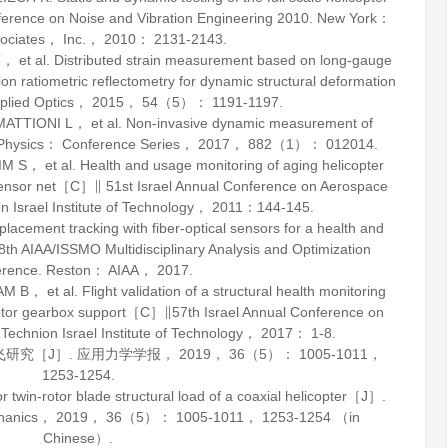
erence on Noise and Vibration Engineering 2010. New York：
sociates， Inc.，
2010
： 2131-2143.
 al. Distributed strain measurement based on long-gauge
on ratiometric reflectometry for dynamic structural deformation
plied Optics
，
2015
，
54
（5）： 1191-1197.
TIONI L， et al. Non-invasive dynamic measurement of
 Physics： Conference Series
，
2017
，
882
（1）： 012014.
 et al. Health and usage monitoring of aging helicopter
g sensor net［C］∥ 51st Israel Annual Conference on Aerospace
n Israel Institute of Technology，
2011
：144-145.
acement tracking with fiber-optical sensors for a health and
 AIAA/ISSMO Multidisciplinary Analysis and Optimization
erence. Reston： AIAA，
2017
.
t al. Flight validation of a structural health monitoring
rotor gearbox support［C］∥57th Israel Annual Conference on
Technion Israel Institute of Technology，
2017
： 1-8.
飞研究［J］.
应用力学学报
，
2019
，
36
（5）： 1005-1011，
1253-1254.
 twin-rotor blade structural load of a coaxial helicopter［J］.
hanics
，
2019
，
36
（5）： 1005-1011， 1253-1254 （in
Chinese）.