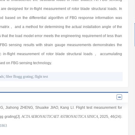
e designed for in-flight measurement of rotor blade structural loads. In
hod based on the differential algorithm of FBG response information was
matrix， and a method for determining the actual installation angle of the
 that the load model error meets the engineering requirement of less than
 FBG sensing results with strain gauge measurements demonstrates the
c in-flight measurement of rotor blade structural loads， accumulating
based on FBG sensing technology.
ads
;
fiber Bragg grating
;
flight test
NG
,
Jiahong ZHENG
,
Shuaike JIAO
,
Kang LI
. Flight test measurement for
gg grating[J].
ACTA AERONAUTICAET ASTRONAUTICA SINICA
, 2025
, 46(24)
:
31863