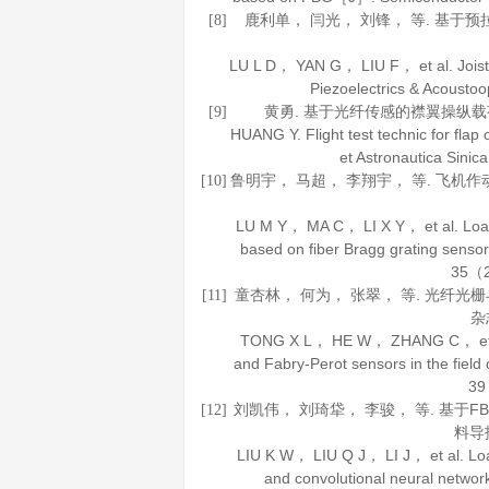
鹿利单， 闫光， 刘锋， 等. 基于
[8]
LU L D， YAN G， LIU F， et al. Joist 
Piezoelectrics & Acoustoo
黄勇. 基于光纤传感的襟翼操纵载
[9]
HUANG Y. Flight test technic for flap
et Astronautica Sinica
鲁明宇， 马超， 李翔宇， 等. 飞机
[10]
LU M Y， MA C， LI X Y， et al. Load c
based on fiber Bragg grating sen
35
（2
童杏林， 何为， 张翠， 等. 光纤
[11]
杂
TONG X L， HE W， ZHANG C， et al. 
and Fabry-Perot sensors in the fiel
39
刘凯伟， 刘琦牮， 李骏， 等. 基
[12]
料导
LIU K W， LIU Q J， LI J， et al. Load
and convolutional neural netw