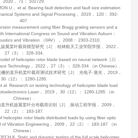
2020
，
71
： 102729.
 et al. Bearing fault detection and fault size estimation
anical Systems and Signal Processing
，
2019
，
120
： 392-
407.
ion measurement using fiber Bragg grating sensors and a
nth International Congress on Sound and Vibration.Auburn：
 Acoustics and Vibration （IIAV），
2008
： 2303-2310.
机旋翼桨叶载荷模型研究［J］.
桂林航天工业学院学报
，
2022
，
27
（3）： 328-334.
el of helicopter rotor blade based on neural network［J］.
space Technology
，
2022
，
27
（3）： 328-334 （in Chinese）.
纤光栅的直升机桨叶载荷测试技术研究［J］.
光电子·激光
，
2019
，
30
（12）： 1280-1285.
 Research on testing technology of helicopter blade load
ptoelectronics·Laser
，
2019
，
30
（12）： 1280-1285 （in
Chinese）.
的直升机旋翼桨叶分布载荷识别［J］.
振动工程学报
，
2009
，
22
（2）： 183-187.
helicopter rotor blade distributed loads by using fiber optic
 of Vibration Engineering
，
2009
，
22
（2）： 183-187 （in
Chinese）.
. Static and dynamic testing of the full scale helicopter