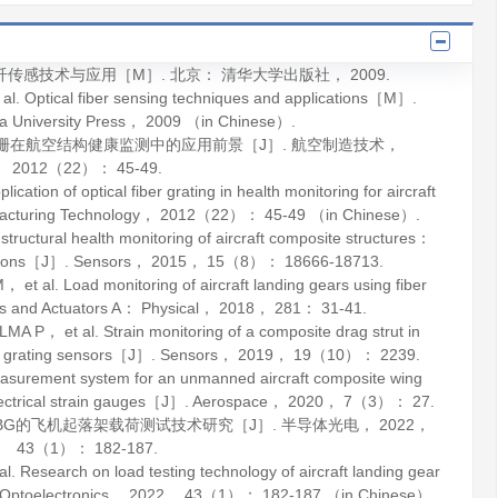
纤传感技术与应用
［M］. 北京： 清华大学出版社，
2009
.
al.
Optical fiber sensing techniques and applications
［M］.
ua University Press，
2009
（in Chinese）.
光栅在航空结构健康监测中的应用前景［J］.
航空制造技术
，
2012
（22）： 45-49.
on of optical fiber grating in health monitoring for aircraft
acturing Technology
，
2012
（22）： 45-49 （in Chinese）.
structural health monitoring of aircraft composite structures：
ations［J］.
Sensors
，
2015
，
15
（8）： 18666-18713.
l. Load monitoring of aircraft landing gears using fiber
s and Actuators A： Physical
，
2018
，
281
： 31-41.
P， et al. Strain monitoring of a composite drag strut in
agg grating sensors［J］.
Sensors
，
2019
，
19
（10）： 2239.
easurement system for an unmanned aircraft composite wing
lectrical strain gauges［J］.
Aerospace
，
2020
，
7
（3）： 27.
FBG的飞机起落架载荷测试技术研究［J］.
半导体光电
，
2022
，
43
（1）： 182-187.
search on load testing technology of aircraft landing gear
Optoelectronics
，
2022
，
43
（1）： 182-187 （in Chinese）.