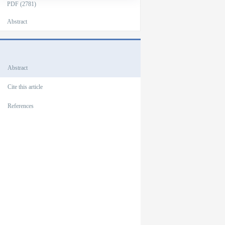
PDF (2781)
Abstract
Outlines
Abstract
Cite this article
References