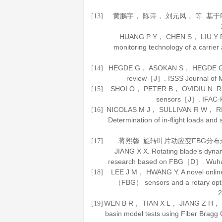
黄鹏宇， 陈诗， 刘元凤， 等. 
[13]
HUANG P Y， CHEN S， LIU Y F， e
monitoring technology of a carrie
HEGDE G， ASOKAN S， HEGDE G. Fib
[14]
review［J］.
ISSS Journal of 
SHOI O， PETER B， OVIDIU N. Realt
[15]
sensors［J］.
IFAC-
NICOLAS M J， SULLIVAN R W， RICH
[16]
Determination of in-flight loads an
蒋熙馨. 旋转叶片动应变FBG分
[17]
JIANG X X. Rotating blade’s dynam
research based on FBG［D］. Wuha
LEE J M， HWANG Y. A novel online r
[18]
（FBG） sensors and a rotary opt
2
WEN B R， TIAN X L， JIANG Z H， et al
[19]
basin model tests using Fiber Bragg