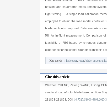
network and its airborne measurement system ar
flight testing， a single-load calibration met
employed to obtain the load model coefficient 
blade section is proposed. Data analysis shows
5% for in-flight measurement. Comparison of
feasibility of FBG-based synchronous dynami
experience for helicopter strength flight tests 
Key words：
helicopter
;
rotor
;
blade
;
structural lo
Cite this article
Weizhen CHENG
,
Zefeng WANG
,
Lisong GE
structural load of rotor blade based on fiber Bra
231863
-231863
.
DOI:
10.7527/S1000-6893.2025.