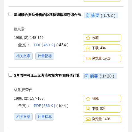
流固耦合振动分析的位移协调型模态综合法
摘要
( 1702 )
邢京堂
1986, (2): 148-156.
收藏
全文：
( 434 )
PDF [ 450 K ]
下载 434
相关文章
计量指标
浏览量 1702
S弯管中可压三元紊流控制方程和数值计算
摘要
( 1428 )
林麒;郭荣伟
1986, (2): 157-163.
收藏
全文：
( 524 )
PDF [ 385 K ]
下载 524
相关文章
计量指标
浏览量 1428