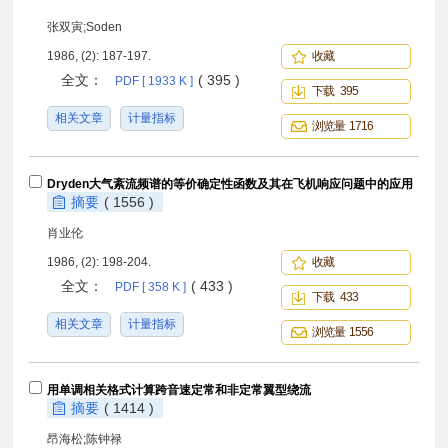
张双寅;Soden
1986, (2): 187-197.
收藏
全文：
( 395 )
PDF [ 1933 K ]
下载 395
相关文章
计量指标
浏览量 1716
Dryden大气紊流频谱的等价确定性函数及其在飞机响应问题中的应用
摘要
( 1556 )
肖业伦
1986, (2): 198-204.
收藏
全文：
( 433 )
PDF [ 358 K ]
下载 433
相关文章
计量指标
浏览量 1556
用单调相关格式计算跨音速定常和非定常翼型绕流
摘要
( 1414 )
昂海松;陈钟禄