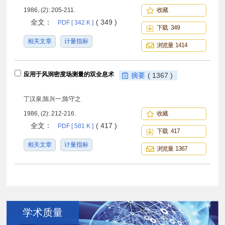
1986, (2): 205-211.
收藏
全文：
( 349 )
PDF [ 342 K ]
下载 349
相关文章
计量指标
浏览量 1414
应用于风洞密度场测量的双全息术
摘要
( 1367 )
丁汉泉;陈兴一;陈守之
1986, (2): 212-216.
收藏
全文：
( 417 )
PDF [ 581 K ]
下载 417
相关文章
计量指标
浏览量 1367
学术质量