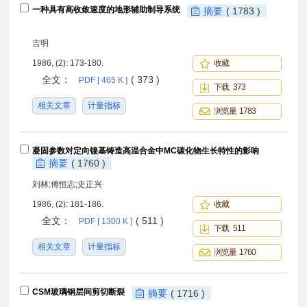
一种具有高收敛速度的地形辅助制导系统
摘要
( 1783 )
吉明
1986, (2): 173-180.
收藏
全文：
( 373 )
PDF [ 465 K ]
下载 373
相关文章
计量指标
浏览量 1783
凝固参数对定向镍基铸造高温合金中MC碳化物生长特性的影响
摘要
( 1760 )
刘林;傅恒志;史正兴
1986, (2): 181-186.
收藏
全文：
( 511 )
PDF [ 1300 K ]
下载 511
相关文章
计量指标
浏览量 1760
CSM玻璃钢层间剪切断裂
摘要
( 1716 )