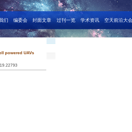
我们
编委会
封面文章
过刊一览
学术资讯
空天前沿大
cell powered UAVs
019.22793