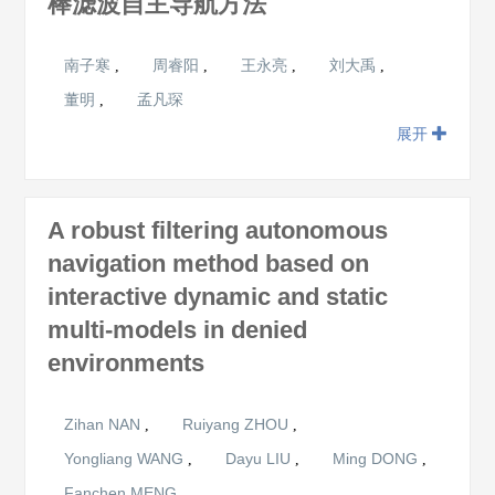
棒滤波自主导航方法
南子寒
周睿阳
王永亮
刘大禹
,
,
,
,
董明
孟凡琛
,
展开
A robust filtering autonomous
navigation method based on
interactive dynamic and static
multi-models in denied
environments
Zihan NAN
Ruiyang ZHOU
,
,
Yongliang WANG
Dayu LIU
Ming DONG
,
,
,
Fanchen MENG