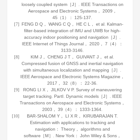
loosely coupled system［J］.
IEEE Transactions on
Aerospace and Electronic Systems
，
2009
，
45
（1）： 125-137.
FENG D Q， WANG C Q， HE C L， et al. Kalman-
[7]
filter-based integration of IMU and UWB for high-
accuracy indoor positioning and navigation［J］.
IEEE Internet of Things Journal
，
2020
，
7
（4）：
3133-3146.
KIM J， CHENG J T， GUIVANT J， et al.
[8]
Compressed fusion of GNSS and inertial navigation
with simultaneous localization and mapping［J］.
IEEE Aerospace and Electronic Systems Magazine
，
2017
，
32
（8）： 22-36.
RONG LI X， JILKOV V P. Survey of maneuvering
[9]
target tracking. PartⅠ. Dynamic models［J］.
IEEE
Transactions on Aerospace and Electronic Systems
，
2003
，
39
（4）： 1333-1364.
BAR-SHALOM Y， LI X R， KIRUBARAJAN T.
[10]
Estimation with applications to tracking and
navigation： Theory， algorithms and
software
［M］. New York： John Wiley & Sons，