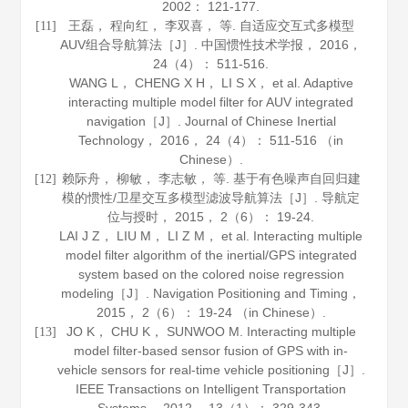
2002
： 121-177.
王磊， 程向红， 李双喜， 等. 自适应交互式多模型
[11]
AUV组合导航算法［J］.
中国惯性技术学报
，
2016
，
24
（4）： 511-516.
WANG L， CHENG X H， LI S X， et al. Adaptive
interacting multiple model filter for AUV integrated
navigation［J］.
Journal of Chinese Inertial
Technology
，
2016
，
24
（4）： 511-516 （in
Chinese）.
赖际舟， 柳敏， 李志敏， 等. 基于有色噪声自回归建
[12]
模的惯性/卫星交互多模型滤波导航算法［J］.
导航定
位与授时
，
2015
，
2
（6）： 19-24.
LAI J Z， LIU M， LI Z M， et al. Interacting multiple
model filter algorithm of the inertial/GPS integrated
system based on the colored noise regression
modeling［J］.
Navigation Positioning and Timing
，
2015
，
2
（6）： 19-24 （in Chinese）.
JO K， CHU K， SUNWOO M. Interacting multiple
[13]
model filter-based sensor fusion of GPS with in-
vehicle sensors for real-time vehicle positioning［J］.
IEEE Transactions on Intelligent Transportation