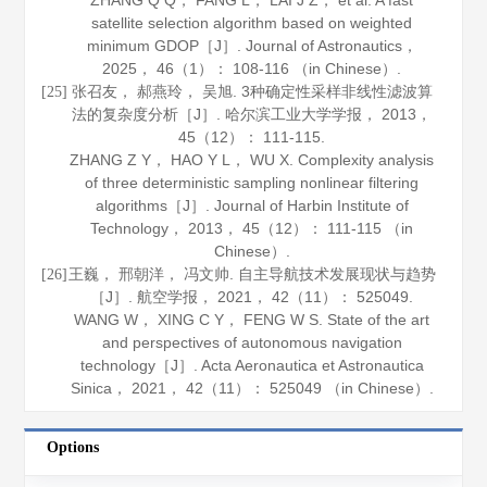
ZHANG Q Q， FANG L， LAI J Z， et al. A fast
satellite selection algorithm based on weighted
minimum GDOP［J］.
Journal of Astronautics
，
2025
，
46
（1）： 108-116 （in Chinese）.
张召友， 郝燕玲， 吴旭. 3种确定性采样非线性滤波算
[25]
法的复杂度分析［J］.
哈尔滨工业大学学报
，
2013
，
45
（12）： 111-115.
ZHANG Z Y， HAO Y L， WU X. Complexity analysis
of three deterministic sampling nonlinear filtering
algorithms［J］.
Journal of Harbin Institute of
Technology
，
2013
，
45
（12）： 111-115 （in
Chinese）.
王巍， 邢朝洋， 冯文帅. 自主导航技术发展现状与趋势
[26]
［J］.
航空学报
，
2021
，
42
（11）： 525049.
WANG W， XING C Y， FENG W S. State of the art
and perspectives of autonomous navigation
technology［J］.
Acta Aeronautica et Astronautica
Sinica
，
2021
，
42
（11）： 525049 （in Chinese）.
Options