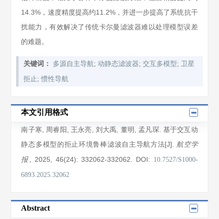
14.3%，速度精度提高约11.2%，并进一步提高了系统抗干
扰能力，有效解决了传统卡尔曼滤波器难以处理模型误差
的难题。
;
;
;
关键词：
多源自主导航
动静态滤波器
交互多模型
卫星
;
拒止
惯性导航
本文引用格式
南子寒
,
周睿阳
,
王永亮
,
刘大禹
,
董明
,
孟凡琛
. 基于交互动
静态多模型的拒止环境鲁棒滤波自主导航方法[J].
航空学
, 2025
, 46(24)
: 332062
-332062
.
DOI:
报
10.7527/S1000-
6893.2025.32062
Abstract