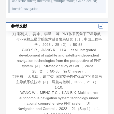
;
;
;
and static filters
interacting multiple mode
GNSS denied
inertial navigation
参考文献
郭树人， 姜坤， 李星， 等. PNT体系视角下卫星导航
[1]
与不依赖卫星导航技术融合发展研究［J］.
中国工程科
学
，
2023
，
25
（2）： 50-58.
GUO S R， JIANG K， LI X， et al. Integrated
development of satellite and satellite-independent
navigation technologies from the perspective of PNT
system［J］.
Strategic Study of CAE
，
2023
，
25
（2）： 50-58 （in Chinese）.
王巍， 孟凡琛， 阚宝玺. 国家综合PNT体系下的多源自
[2]
主导航系统技术［J］.
导航与控制
，
2022
，
21
（）：
1-10.
WANG W， MENG F C， KAN B X. Multi-source
autonomous navigation system technology under
national comprehensive PNT system［J］.
Navigation and Control
，
2022
，
21
（Sup 1）： 1-