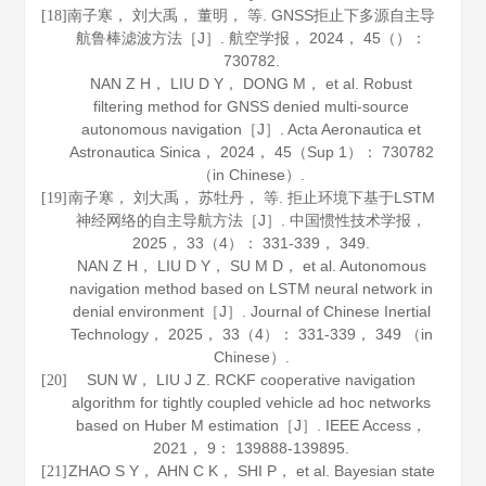
南子寒， 刘大禹， 董明， 等. GNSS拒止下多源自主导
[18]
航鲁棒滤波方法［J］.
航空学报
，
2024
，
45
（）：
730782.
NAN Z H， LIU D Y， DONG M， et al. Robust
filtering method for GNSS denied multi-source
autonomous navigation［J］.
Acta Aeronautica et
Astronautica Sinica
，
2024
，
45
（Sup 1）： 730782
（in Chinese）.
南子寒， 刘大禹， 苏牡丹， 等. 拒止环境下基于LSTM
[19]
神经网络的自主导航方法［J］.
中国惯性技术学报
，
2025
，
33
（4）： 331-339， 349.
NAN Z H， LIU D Y， SU M D， et al. Autonomous
navigation method based on LSTM neural network in
denial environment［J］.
Journal of Chinese Inertial
Technology
，
2025
，
33
（4）： 331-339， 349 （in
Chinese）.
SUN W， LIU J Z. RCKF cooperative navigation
[20]
algorithm for tightly coupled vehicle ad hoc networks
based on Huber M estimation［J］.
IEEE Access
，
2021
，
9
： 139888-139895.
ZHAO S Y， AHN C K， SHI P， et al. Bayesian state
[21]