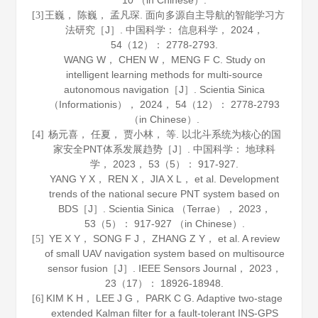
10 （in Chinese）.
王巍， 陈巍， 孟凡琛. 面向多源自主导航的智能学习方
[3]
法研究［J］.
中国科学： 信息科学
，
2024
，
54
（12）： 2778-2793.
WANG W， CHEN W， MENG F C. Study on
intelligent learning methods for multi-source
autonomous navigation［J］.
Scientia Sinica
（Informationis）
，
2024
，
54
（12）： 2778-2793
（in Chinese）.
杨元喜， 任夏， 贾小林， 等. 以北斗系统为核心的国
[4]
家安全PNT体系发展趋势［J］.
中国科学： 地球科
学
，
2023
，
53
（5）： 917-927.
YANG Y X， REN X， JIA X L， et al. Development
trends of the national secure PNT system based on
BDS［J］.
Scientia Sinica （Terrae）
，
2023
，
53
（5）： 917-927 （in Chinese）.
YE X Y， SONG F J， ZHANG Z Y， et al. A review
[5]
of small UAV navigation system based on multisource
sensor fusion［J］.
IEEE Sensors Journal
，
2023
，
23
（17）： 18926-18948.
KIM K H， LEE J G， PARK C G. Adaptive two-stage
[6]
extended Kalman filter for a fault-tolerant INS-GPS