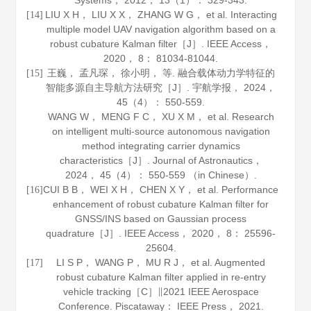
Systems
，
2012
，
13
（1）： 329-343.
LIU X H， LIU X X， ZHANG W G， et al. Interacting
[14]
multiple model UAV navigation algorithm based on a
robust cubature Kalman filter［J］.
IEEE Access
，
2020
，
8
： 81034-81044.
王巍， 孟凡琛， 徐小明， 等. 融合载体动力学特征的
[15]
智能多源自主导航方法研究［J］.
宇航学报
，
2024
，
45
（4）： 550-559.
WANG W， MENG F C， XU X M， et al. Research
on intelligent multi-source autonomous navigation
method integrating carrier dynamics
characteristics［J］.
Journal of Astronautics
，
2024
，
45
（4）： 550-559 （in Chinese）.
CUI B B， WEI X H， CHEN X Y， et al. Performance
[16]
enhancement of robust cubature Kalman filter for
GNSS/INS based on Gaussian process
quadrature［J］.
IEEE Access
，
2020
，
8
： 25596-
25604.
LI S P， WANG P， MU R J， et al. Augmented
[17]
robust cubature Kalman filter applied in re-entry
vehicle tracking［C］∥2021 IEEE Aerospace
Conference. Piscataway： IEEE Press，
2021
.