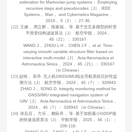
estimation for Markovian jump systems： Employing
recursive steps and pseudocodes［J］.
IEEE
Systems， Man， and Cybernetics Magazine
，
2019
，
5
（2）： 27-36.
王健， 周立辉， 陈家福， 等. 基于交互多模型的时变
[22]
平滑变结构滤波算法［J］.
航空学报
，
2024
，
45
（21）： 330167.
WANG J， ZHOU L H， CHEN J F， et al. Time-
varying smooth variable structure filter based on
interactive multi-model［J］.
Acta Aeronautica et
Astronautica Sinica
，
2024
，
45
（21）： 330167
（in Chinese）.
赵靖， 宋丹. 无人机GNSS/IMU组合导航系统完好性监
[23]
测方法［J］.
航空学报
，
2024
，
45
（7）： 328943.
ZHAO J， SONG D. Integrity monitoring method for
GNSS/IMU integrated navigation system of
UAV［J］.
Acta Aeronautica et Astronautica Sinica
，
2024
，
45
（7）： 328943 （in Chinese）.
张且且， 方乐， 赖际舟， 等. 基于加权最小GDOP值
[24]
的快速选星算法［J］.
宇航学报
，
2025
，
46
（1）：
108-116.