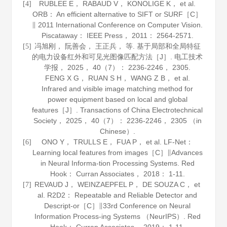
RUBLEE E， RABAUD V， KONOLIGE K， et al.
[4]
ORB： An efficient alternative to SIFT or SURF［C］
∥ 2011 International Conference on Computer Vision.
Piscataway： IEEE Press，
2011
： 2564-2571.
冯旭刚， 阮善会， 王正兵， 等. 基于局部和全局特征
[5]
的电力设备红外和可见光图像匹配方法［J］.
电工技术
学报
，
2025
，
40
（7）： 2236-2246， 2305.
FENG X G， RUAN S H， WANG Z B， et al.
Infrared and visible image matching method for
power equipment based on local and global
features［J］.
Transactions of China Electrotechnical
Society
，
2025
，
40
（7）： 2236-2246， 2305 （in
Chinese）.
ONO Y， TRULLS E， FUA P， et al. LF-Net：
[6]
Learning local features from images［C］∥Advances
in Neural Informa-tion Processing Systems. Red
Hook： Curran Associates，
2018
： 1-11.
REVAUD J， WEINZAEPFEL P， DE SOUZA C， et
[7]
al. R2D
2
： Repeatable and Reliable Detector and
Descript-or［C］∥33rd Conference on Neural
Information Process-ing Systems （NeurIPS）. Red