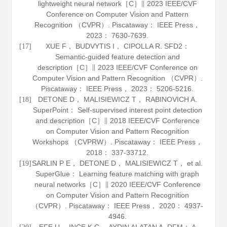
lightweight neural network［C］∥ 2023 IEEE/CVF
Conference on Computer Vision and Pattern
Recognition （CVPR）. Piscataway： IEEE Press，
2023
： 7630-7639.
XUE F， BUDVYTIS I， CIPOLLA R. SFD2：
[17]
Semantic-guided feature detection and
description［C］∥ 2023 IEEE/CVF Conference on
Computer Vision and Pattern Recognition （CVPR）.
Piscataway： IEEE Press，
2023
： 5206-5216.
DETONE D， MALISIEWICZ T， RABINOVICH A.
[18]
SuperPoint
： Self-supervised interest point detection
and description［C］∥ 2018 IEEE/CVF Conference
on Computer Vision and Pattern Recognition
Workshops （CVPRW）. Piscataway： IEEE Press，
2018： 337-33712.
SARLIN P E， DETONE D， MALISIEWICZ T， et al.
[19]
SuperGlue
： Learning feature matching with graph
neural networks［C］∥ 2020 IEEE/CVF Conference
on Computer Vision and Pattern Recognition
（CVPR）. Piscataway： IEEE Press， 2020： 4937-
4946.