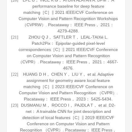
EFE U， INCE K G， AYDIN ALATAN A. DFM： A
[20]
performance baseline for deep feature
matching［C］∥ 2021 IEEE/CVF Conference on
Computer Vision and Pattern Recognition Workshops
（CVPRW）. Piscataway： IEEE Press，
2021
：
4279-4288.
ZHOU Q J， SATTLER T， LEAL-TAIXé L.
[21]
Patch2Pix： Epipolar-guided pixel-level
correspondences［C］∥ 2021 IEEE/CVF Conference
on Computer Vision and Pattern Recognition
（CVPR）. Piscataway： IEEE Press，
2021
： 4667-
4676.
HUANG D H， CHEN Y， LIU Y， et al. Adaptive
[22]
assignment for geometry aware local feature
matching［C］∥ 2023 IEEE/CVF Conference on
Computer Vision and Pattern Recognition （CVPR）.
Piscataway： IEEE Press，
2023
： 5425-5434.
DUSMANU M， ROCCO I， PAJDLA T， et al. D2-
[23]
net： A trainable CNN for joint description and
detection of local features［C］∥ 2019 IEEE/CVF
Conference on Computer Vision and Pattern
Recognition （CVPR）. Piscataway： IEEE Press，