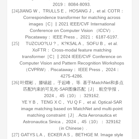
2019
： 8084-8093.
JIANG W， TRULLS E， HOSANG J， et al. COTR：
[24]
Correspondence transformer for matching across
images［C］∥ 2021 IEEE/CVF International
Conference on Computer Vision （ICCV）.
Piscataway： IEEE Press，
2021
： 6187-6197.
TUZCUO?LU ?， K?KSAL A， SOFU B， et al.
[25]
XoFTR： Cross-modal feature matching
transformer［C］∥ 2024 IEEE/CVF Conference on
Computer Vision and Pattern Recognition Workshops
（CVPRW）. Piscataway： IEEE Press，
2024
：
4275-4286.
叶熠彬， 滕锡超， 于起峰， 等. 基于MatchNet和多点
[26]
匹配约束的可见光-SAR图像匹配［J］.
航空学报
，
2024
，
45
（10）： 329162.
YE Y B， TENG X C， YU Q F， et al. Optical-SAR
image matching based on MatchNet and multi-point
matching constraint［J］.
Acta Aeronautica et
Astronautica Sinica
，
2024
，
45
（10）： 329162
（in Chinese）.
GATYS L A， ECKER A S， BETHGE M. Image style
[27]