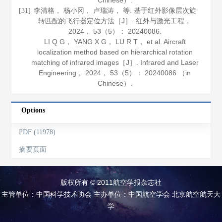
Chinese）.
李清格， 杨小冈， 卢瑞涛， 等. 基于红外影像层次旋
[31]
转匹配的飞行器定位方法［J］.
红外与激光工程
，
2024
，
53
（5）： 20240086.
LI Q G， YANG X G， LU R T， et al. Aircraft
localization method based on hierarchical rotation
matching of infrared images［J］.
Infrared and Laser
Engineering
，
2024
，
53
（5）： 20240086 （in
Chinese）.
Options
PDF (11978)
摘要页面
版权所有 © 2011航空学报杂志社
主管单位：中国科学技术协会 主办单位：中国航空学会 北京航空航天大
学