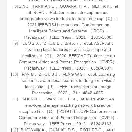
Hook： Curran Associates， 2019： 1-11.
SINGH PARIHAR U， GUJARATHI A， MEHTA K， et
[8]
al. RoRD： Rotation-robust descriptors and
orthographic views for local feature matching［C］∥
2021 IEEE/RSJ International Conference on
Intelligent Robots and Systems （IROS）.
Piscataway： IEEE Press，
2021
： 1593-1600.
LUO Z X， ZHOU L， BAI X Y， et al. ASLFeat：
[9]
Learning local features of accurate shape and
localization［C］∥ 2020 IEEE/CVF Conference on
Computer Vision and Pattern Recognition （CVPR）.
Piscataway： IEEE Press，
2020
： 6588-6597.
FAN B， ZHOU J J， FENG W S， et al. Learning
[10]
semantic-aware local features for long term visual
localization［J］.
IEEE Transactions on Image
Processing
，
2022
，
31
： 4842-4855.
SHEN X L， WANG C， LI X， et al. RF-net： An
[11]
end-to-end image matching network based on
receptive field［C］∥ 2019 IEEE/CVF Conference on
Computer Vision and Pattern Recognition （CVPR）.
Piscataway： IEEE Press，
2019
： 8124-8132.
BHOWMIK A， GUMHOLD S， ROTHER C， et al.
[12]