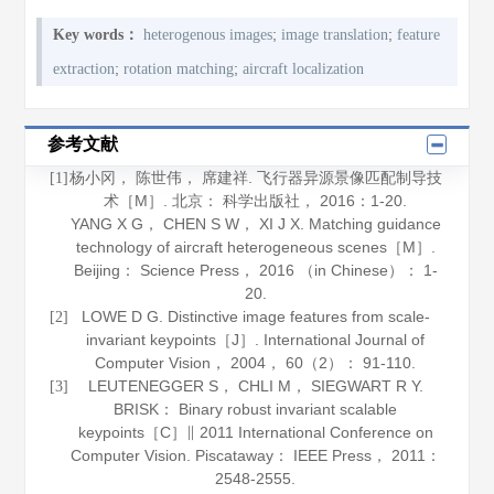
;
;
Key words：
heterogenous images
image translation
feature
;
;
extraction
rotation matching
aircraft localization
参考文献
杨小冈， 陈世伟， 席建祥.
飞行器异源景像匹配制导技
[1]
术
［M］. 北京： 科学出版社，
2016
：1-20.
YANG X G， CHEN S W， XI J X.
Matching guidance
technology of aircraft heterogeneous scenes
［M］.
Beijing： Science Press，
2016 （in Chinese）
： 1-
20.
LOWE D G. Distinctive image features from scale-
[2]
invariant keypoints［J］.
International Journal of
Computer Vision
，
2004
，
60
（2）： 91-110.
LEUTENEGGER S， CHLI M， SIEGWART R Y.
[3]
BRISK： Binary robust invariant scalable
keypoints［C］∥ 2011 International Conference on
Computer Vision. Piscataway： IEEE Press，
2011
：
2548-2555.