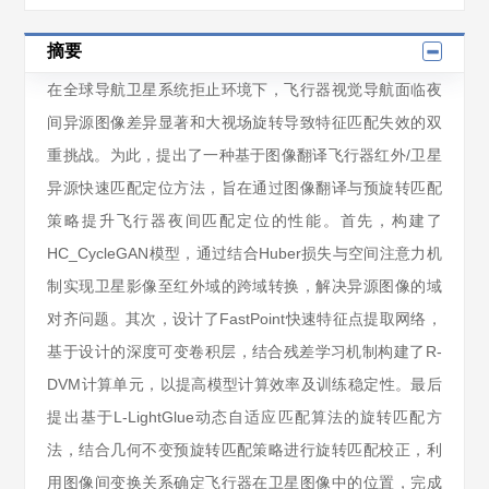
摘要
在全球导航卫星系统拒止环境下，飞行器视觉导航面临夜
间异源图像差异显著和大视场旋转导致特征匹配失效的双
重挑战。为此，提出了一种基于图像翻译飞行器红外/卫星
异源快速匹配定位方法，旨在通过图像翻译与预旋转匹配
策略提升飞行器夜间匹配定位的性能。首先，构建了
HC_CycleGAN模型，通过结合Huber损失与空间注意力机
制实现卫星影像至红外域的跨域转换，解决异源图像的域
对齐问题。其次，设计了FastPoint快速特征点提取网络，
基于设计的深度可变卷积层，结合残差学习机制构建了R-
DVM计算单元，以提高模型计算效率及训练稳定性。最后
提出基于L-LightGlue动态自适应匹配算法的旋转匹配方
法，结合几何不变预旋转匹配策略进行旋转匹配校正，利
用图像间变换关系确定飞行器在卫星图像中的位置，完成