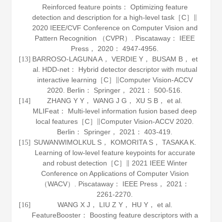
Reinforced feature points： Optimizing feature
detection and description for a high-level task［C］∥
2020 IEEE/CVF Conference on Computer Vision and
Pattern Recognition （CVPR）. Piscataway： IEEE
Press，
2020
： 4947-4956.
BARROSO-LAGUNA A， VERDIE Y， BUSAM B， et
[13]
al. HDD-net： Hybrid detector descriptor with mutual
interactive learning［C］∥Computer Vision-ACCV
2020. Berlin： Springer，
2021
： 500-516.
ZHANG Y Y， WANG J G， XU S B， et al.
[14]
MLIFeat： Multi-level information fusion based deep
local features［C］∥Computer Vision-ACCV 2020.
Berlin： Springer，
2021
： 403-419.
SUWANWIMOLKUL S， KOMORITA S， TASAKA K.
[15]
Learning of low-level feature keypoints for accurate
and robust detection［C］∥ 2021 IEEE Winter
Conference on Applications of Computer Vision
（WACV）. Piscataway： IEEE Press，
2021
：
2261-2270.
WANG X J， LIU Z Y， HU Y， et al.
[16]
FeatureBooster： Boosting feature descriptors with a