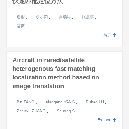
快速匹配定位方法
唐彬
杨小冈
卢瑞涛
张震宇
,
,
,
,
宿爽
展开
Aircraft infrared/satellite
heterogenous fast matching
localization method based on
image translation
Bin TANG
Xiaogang YANG
Ruitao LU
,
,
,
Zhenyu ZHANG
Shuang SU
,
Expand