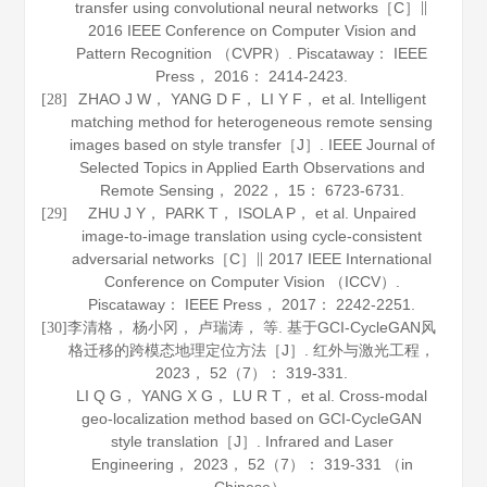
transfer using convolutional neural networks［C］∥
2016 IEEE Conference on Computer Vision and
Pattern Recognition （CVPR）. Piscataway： IEEE
Press，
2016
： 2414-2423.
ZHAO J W， YANG D F， LI Y F， et al. Intelligent
[28]
matching method for heterogeneous remote sensing
images based on style transfer［J］.
IEEE Journal of
Selected Topics in Applied Earth Observations and
Remote Sensing
，
2022
，
15
： 6723-6731.
ZHU J Y， PARK T， ISOLA P， et al. Unpaired
[29]
image-to-image translation using cycle-consistent
adversarial networks［C］∥ 2017 IEEE International
Conference on Computer Vision （ICCV）.
Piscataway： IEEE Press，
2017
： 2242-2251.
李清格， 杨小冈， 卢瑞涛， 等. 基于GCI-CycleGAN风
[30]
格迁移的跨模态地理定位方法［J］.
红外与激光工程
，
2023
，
52
（7）： 319-331.
LI Q G， YANG X G， LU R T， et al. Cross-modal
geo-localization method based on GCI-CycleGAN
style translation［J］.
Infrared and Laser
Engineering
，
2023
，
52
（7）： 319-331 （in