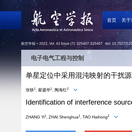
首页
关于
航空学报 >
2022
,
Vol. 43
Issue (7)
: 325407-325407 doi:
10.7527/S1
电子电气工程与控制
单星定位中采用混沌映射的干扰源
1
1
2
张轶
, 翟盛华
, 陶海红
Identification of interference sour
1
1
2
ZHANG Yi
, ZHAI Shenghua
, TAO Haihong