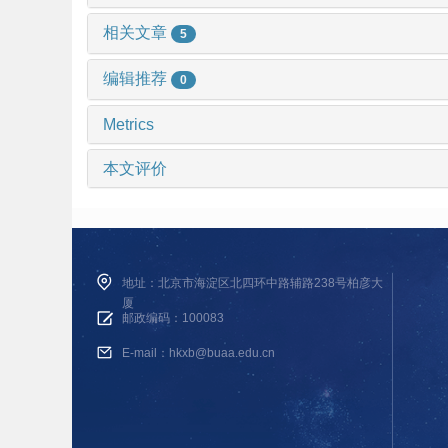
相关文章
5
编辑推荐
0
Metrics
本文评价
地址：北京市海淀区北四环中路辅路238号柏彦大
厦
邮政编码：100083
E-mail：hkxb@buaa.edu.cn