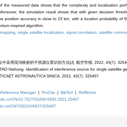
is of the measured data shows that the complexity and localization per
Moreover, the simulation result shows that with given decision thresho
he position accuracy is close to 23 km, with a location probability of 
antum-inspired algorithm.
 mapping,
single satellite localization,
signal correlation,
satellite commu
中采用混沌映射的干扰源位置识别方法[J]. 航空学报, 2022, 43(7): 32540
 Haihong. Identification of interference source for single satellite ge
TICAET ASTRONAUTICA SINICA, 2022, 43(7): 325407.
Reference Manager
|
ProCite
|
BibTeX
|
RefWorks
a.edu.cn/CN/10.7527/S1000-6893.2021.25407
edu.cn/CN/Y2022/V43/I7/325407