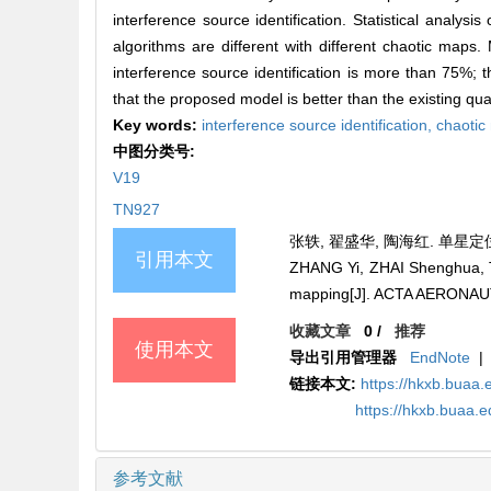
interference source identification. Statistical analys
algorithms are different with different chaotic maps. 
interference source identification is more than 75%; t
that the proposed model is better than the existing qu
Key words:
interference source identification,
chaotic
中图分类号:
V19
TN927
张轶, 翟盛华, 陶海红. 单星定位
引用本文
ZHANG Yi, ZHAI Shenghua, TAO
mapping[J]. ACTA AERONAU
收藏文章
0
/
推荐
使用本文
导出引用管理器
EndNote
|
链接本文:
https://hkxb.bua
https://hkxb.buaa.
参考文献