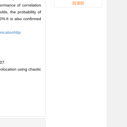
回顶部
formance of correlation
lds, the probability of
65%.It is also confirmed
nicationhttp
7.
olocation using chaotic