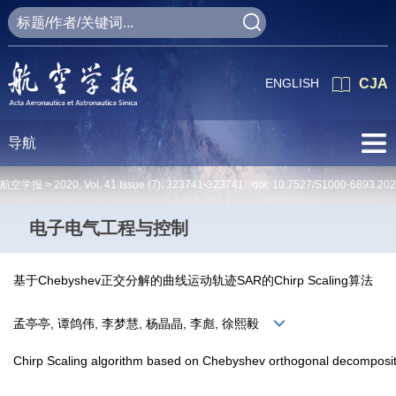
ENGLISH
CJA
导航
航空学报 >
2020
,
Vol. 41
Issue (7)
: 323741-323741 doi:
10.7527/S1000-6893.20
电子电气工程与控制
基于Chebyshev正交分解的曲线运动轨迹SAR的Chirp Scaling算法
孟亭亭, 谭鸽伟, 李梦慧, 杨晶晶, 李彪, 徐熙毅
Chirp Scaling algorithm based on Chebyshev orthogonal decompositi