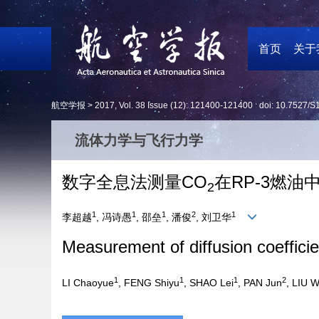
首页
关于
航空学报 >
2017
,
Vol. 38
Issue (12)
: 121400-121400 doi:
10.7527/S
流体力学与飞行力学
数字全息法测量CO
在RP-3燃油
2
1
1
1
2
1
李超越
, 冯诗愚
, 邵垒
, 潘俊
, 刘卫华
Measurement of diffusion coeffici
1
1
1
2
LI Chaoyue
, FENG Shiyu
, SHAO Lei
, PAN Jun
, LIU 