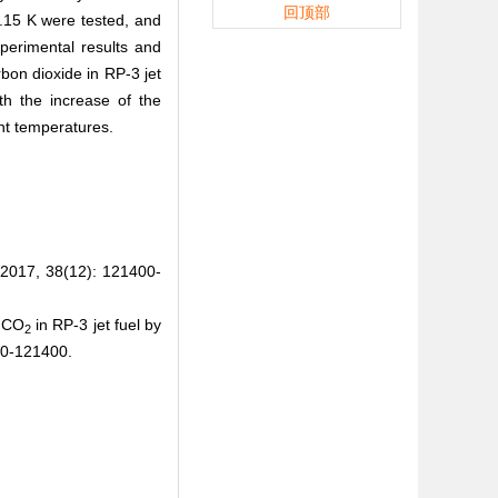
回顶部
8.15 K were tested, and
perimental results and
rbon dioxide in RP-3 jet
th the increase of the
ent temperatures.
, 38(12): 121400-
f CO
in RP-3 jet fuel by
2
00-121400.