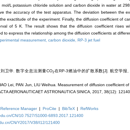
3 mol/L potassium chloride solution and carbon dioxide in water at 29
ove the accuracy of the test apparatus. The deviation between the ex
e exactitude of the experiment. Finally, the diffusion coefficient of ca
al of 5 K. The result shows that the diffusion coefficient rises wi
 to express the relationship among the diffusion coefficients at differ
perimental measurement,
carbon dioxide,
RP-3 jet fuel
, 刘卫华. 数字全息法测量CO
在RP-3燃油中的扩散系数[J]. 航空学报, 2017
2
O Lei, PAN Jun, LIU Weihua. Measurement of diffusion coefficient o
J]. ACTA AERONAUTICAET ASTRONAUTICA SINICA, 2017, 38(12): 1214
Reference Manager
|
ProCite
|
BibTeX
|
RefWorks
a.edu.cn/CN/10.7527/S1000-6893.2017.121400
.edu.cn/CN/Y2017/V38/I12/121400