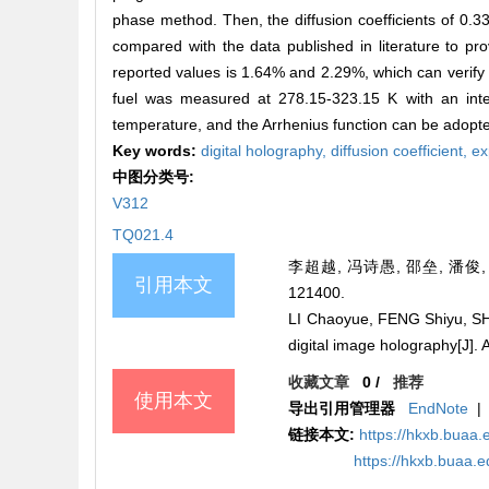
phase method. Then, the diffusion coefficients of 0.3
compared with the data published in literature to pr
reported values is 1.64% and 2.29%, which can verify th
fuel was measured at 278.15-323.15 K with an interv
temperature, and the Arrhenius function can be adopted
Key words:
digital holography,
diffusion coefficient,
ex
中图分类号:
V312
TQ021.4
李超越, 冯诗愚, 邵垒, 潘俊
引用本文
121400.
LI Chaoyue, FENG Shiyu, SHA
digital image holography[
收藏文章
0
/
推荐
使用本文
导出引用管理器
EndNote
|
链接本文:
https://hkxb.bua
https://hkxb.buaa