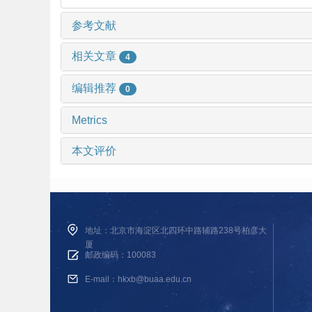
参考文献
相关文章
4
编辑推荐
0
Metrics
本文评价
地址：北京市海淀区北四环中路辅路238号柏彦大
厦
邮政编码：100083
E-mail：hkxb@buaa.edu.cn