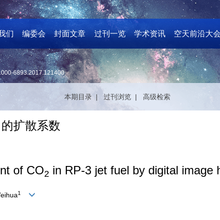
我们
编委会
封面文章
过刊一览
学术资讯
空天前沿大
1000-6893.2017.121400
本期目录 |
过刊浏览 |
高级检索
中的扩散系数
ent of CO
in RP-3 jet fuel by digital image
2
1
Weihua