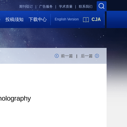
期刊征订 |
广告服务 |
学术质量 |
联系我们
会
投稿须知
下载中心
CJA
English Version
前一篇
|
后一篇
 holography