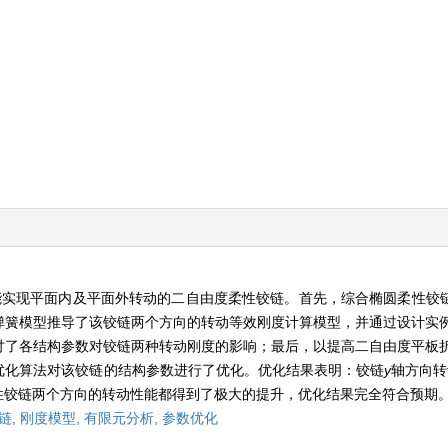
能实现平面内及平面外转动的二自由度柔性铰链。首先，综合椭圆柔性铰链
弹簧模型推导了该铰链两个方向的转动等效刚度计算模型，并通过设计实
讨了各结构参数对铰链两种转动刚度的影响；最后，以提高二自由度平板
优化算法对该铰链的结构参数进行了优化。优化结果表明：铰链
y
轴方向转
柔性铰链两个方向的转动性能都得到了极大的提升，优化结果完全符合预期
链,
刚度模型,
有限元分析,
参数优化