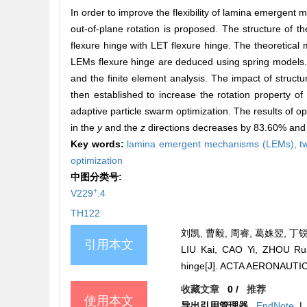
In order to improve the flexibility of lamina emergen
out-of-plane rotation is proposed. The structure of t
flexure hinge with LET flexure hinge. The theoretical 
LEMs flexure hinge are deduced using spring models. T
and the finite element analysis. The impact of structu
then established to increase the rotation property 
adaptive particle swarm optimization. The results of opt
in the
y
and the
z
directions decreases by 83.60% and 92
Key words:
lamina emergent mechanisms (LEMs),
t
optimization
中图分类号:
+
V229
.4
TH122
刘凯, 曹毅, 周睿, 葛姝翌, 丁锐
引用本文
LIU Kai, CAO Yi, ZHOU Rui,
hinge[J]. ACTA AERONAUTI
收藏文章
0
/
推荐
使用本文
导出引用管理器
EndNote
|