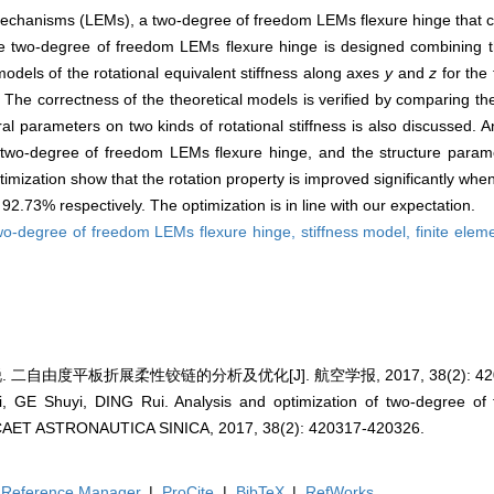
t mechanisms (LEMs), a two-degree of freedom LEMs flexure hinge that c
he two-degree of freedom LEMs flexure hinge is designed combining the
models of the rotational equivalent stiffness along axes
y
and
z
for the
he correctness of the theoretical models is verified by comparing the 
ral parameters on two kinds of rotational stiffness is also discussed. 
of two-degree of freedom LEMs flexure hinge, and the structure param
imization show that the rotation property is improved significantly when 
.73% respectively. The optimization is in line with our expectation.
wo-degree of freedom LEMs flexure hinge,
stiffness model,
finite elem
. 二自由度平板折展柔性铰链的分析及优化[J]. 航空学报, 2017, 38(2): 4203
 GE Shuyi, DING Rui. Analysis and optimization of two-degree of
CAET ASTRONAUTICA SINICA, 2017, 38(2): 420317-420326.
Reference Manager
|
ProCite
|
BibTeX
|
RefWorks