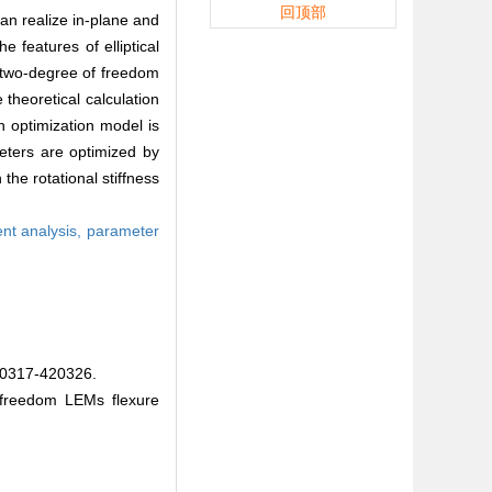
回顶部
an realize in-plane and
 features of elliptical
 two-degree of freedom
theoretical calculation
An optimization model is
eters are optimized by
the rotational stiffness
ent analysis,
parameter
17-420326.
 freedom LEMs flexure