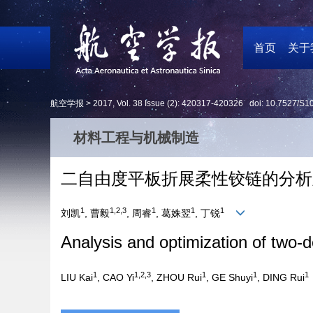
首页
关于
航空学报 >
2017
,
Vol. 38
Issue (2)
: 420317-420326 doi:
10.7527/S1
材料工程与机械制造
二自由度平板折展柔性铰链的分析
1
1,2,3
1
1
1
刘凯
, 曹毅
, 周睿
, 葛姝翌
, 丁锐
Analysis and optimization of two-
1
1,2,3
1
1
1
LIU Kai
, CAO Yi
, ZHOU Rui
, GE Shuyi
, DING Rui