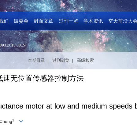
我们
编委会
封面文章
过刊一览
学术资讯
空天前沿大
893.2015.0015
本期目录 |
过刊浏览 |
高级检索
低速无位置传感器控制方法
eluctance motor at low and medium speeds
1
Cheng