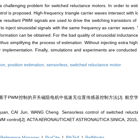
a challenging problem for switched reluctance motors. In order to esti
ol is proposed. High-frequency triangle carrier waves intersect with 
he resultant PWM signals are used to drive the switching transistors of
 to inject sinusoidal signals with the same frequency as carrier waves. T
nformation can be obtained. For the bad quality of sinusoidal inductanc
us simplifying the process of estimation. Without injecting extra high
implementation. Finally, simulations and experiments are conducted 
ion,
position estimation,
sensorless,
switched reluctance motor
 基于PWM控制的开关磁阻电机中低速无位置传感器控制方法[J]. 航空学报, 2015
n, CAI Jun, WANG Cheng. Sensorless control of switched relucta
WM control[J]. ACTA AERONAUTICAET ASTRONAUTICA SINICA, 2015, 
Reference Manager
|
ProCite
|
BibTeX
|
RefWorks