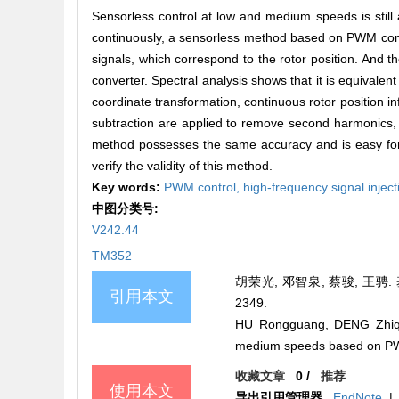
Sensorless control at low and medium speeds is still 
continuously, a sensorless method based on PWM contr
signals, which correspond to the rotor position. And t
converter. Spectral analysis shows that it is equivalent
coordinate transformation, continuous rotor position i
subtraction are applied to remove second harmonics, th
method possesses the same accuracy and is easy for 
verify the validity of this method.
Key words:
PWM control,
high-frequency signal inject
中图分类号:
V242.44
TM352
胡荣光, 邓智泉, 蔡骏, 王骋.
引用本文
2349.
HU Rongguang, DENG Zhiqua
medium speeds based on P
收藏文章
0
/
推荐
使用本文
导出引用管理器
EndNote
|