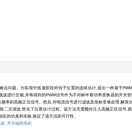
难点问题。为实现中低速阶段对转子位置的连续估计,提出一种基于PW
波进行交截,并将得到的PWM信号作为不对称半桥功率变换器的开关管
波频率的高频正弦信号。然后,对电流信号进行滤波及坐标变换处理,解算
除二次谐波,简化了位置估计过程。该方法无需额外注入高频正弦信号,易
了相应的仿真和实验,验证了该方法的可行性。
器,
开关磁阻电机