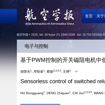
首页
关于
航空学报 >
2015
,
Vol. 36
Issue (7)
: 2340-2349 doi:
10.7527/S1000-6
电子与控制
基于PWM控制的开关磁阻电机中
1
1
2,3,4,5
1
胡荣光
, 邓智泉
, 蔡骏
, 王骋
Sensorless control of switched r
1
1
2,3,4,5
HU Rongguang
, DENG Zhiquan
, CAI Jun
, WANG 