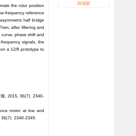
回顶部
mate the rotor position
low-frequency reference
 asymmetric half bridge
hen, after filtering and
e curve, phase shift and
-frequency signals, the
on a 12/8 prototype to
, 36(7): 2340-
nce motor at low and
36(7): 2340-2349.