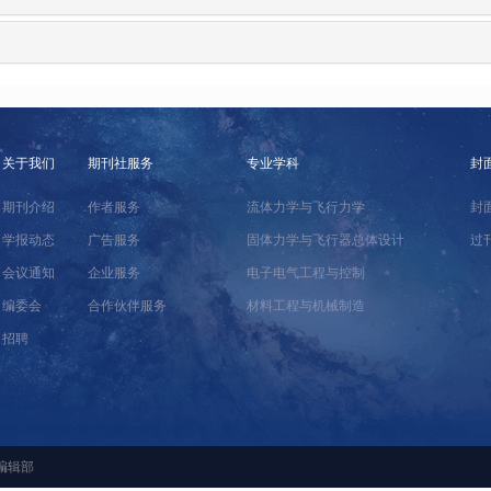
关于我们
期刊社服务
专业学科
封
期刊介绍
作者服务
流体力学与飞行力学
封
学报动态
广告服务
固体力学与飞行器总体设计
过
会议通知
企业服务
电子电气工程与控制
编委会
合作伙伴服务
材料工程与机械制造
招聘
编辑部