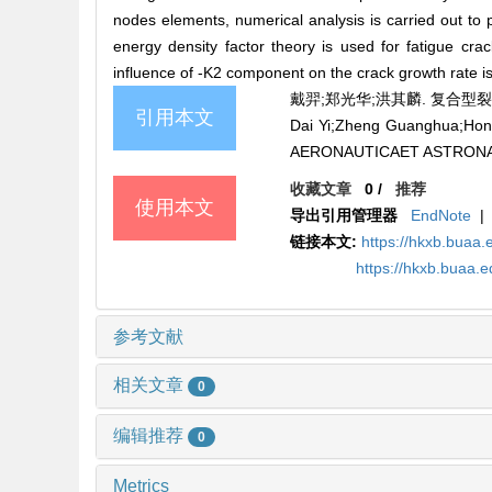
nodes elements, numerical analysis is carried out to p
energy density factor theory is used for fatigue cra
influence of -K2 component on the crack growth rate is 
戴羿;郑光华;洪其麟. 复合型裂纹疲劳
引用本文
Dai Yi;Zheng Guanghua;H
AERONAUTICAET ASTRONAUTI
收藏文章
0
/
推荐
使用本文
导出引用管理器
EndNote
|
链接本文:
https://hkxb.buaa.
https://hkxb.buaa.
参考文献
相关文章
0
编辑推荐
0
Metrics