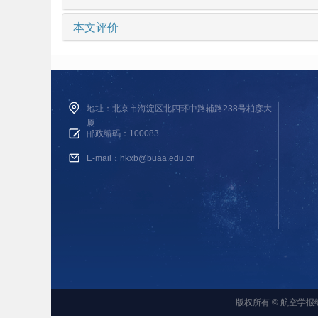
本文评价
地址：北京市海淀区北四环中路辅路238号柏彦大
厦
邮政编码：100083
E-mail：hkxb@buaa.edu.cn
版权所有 © 航空学报