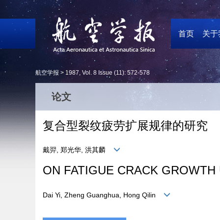
首页
关于
航空学报 >
1987
,
Vol. 8
Issue (11)
: 572-578
论文
复合型裂纹疲劳扩展规律的研究
戴羿, 郑光华, 洪其麟
ON FATIGUE CRACK GROWTH 
Dai Yi, Zheng Guanghua, Hong Qilin