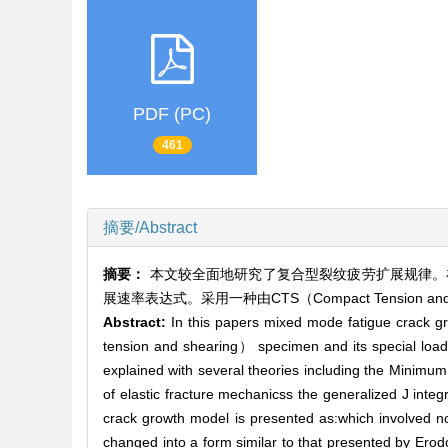
PDF (PC)
461
摘要/Abstract
摘要：
本文较全面地研究了复合型裂纹疲劳扩展规律。
展速率表达式。采用一种由CTS（Compact Tensio
Abstract:
In this papers mixed mode fatigue crack 
tension and shearing） specimen and its special loadi
explained with several theories including the Minimum 
of elastic fracture mechanicss the generalized J inte
crack growth model is presented as:which involved not
changed into a form similar to that presented by Ero