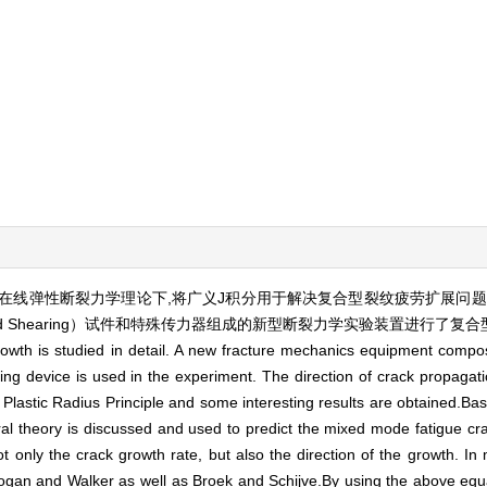
在线弹性断裂力学理论下,将广义J积分用于解决复合型裂纹疲劳扩展问题
n and Shearing）试件和特殊传力器组成的新型断裂力学实验装置进行了
growth is studied in detail. A new fracture mechanics equipment co
ng device is used in the experiment. The direction of crack propagati
Plastic Radius Principle and some interesting results are obtained.Bas
gral theory is discussed and used to predict the mixed mode fatigue cr
 only the crack growth rate, but also the direction of the growth. In
dogan and Walker as well as Broek and Schijve.By using the above equ