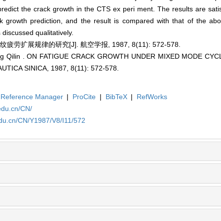
redict the crack growth in the CTS ex peri ment. The results are satisf
ck growth prediction, and the result is compared with that of the ab
discussed qualitatively.
扩展规律的研究[J]. 航空学报, 1987, 8(11): 572-578.
ong Qilin . ON FATIGUE CRACK GROWTH UNDER MIXED MODE CYCL
CA SINICA, 1987, 8(11): 572-578.
Reference Manager
|
ProCite
|
BibTeX
|
RefWorks
edu.cn/CN/
edu.cn/CN/Y1987/V8/I11/572