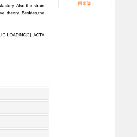
回顶部
actory. Also the strain
ove theory. Besides,the
IC LOADING[J]. ACTA