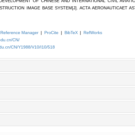
ng. DEVELOPMENT OF CHINESE AND INTERNATIONAL CIVIL AVIAT
STRUCTION IMAGE BASE SYSTEM[J]. ACTA AERONAUTICAET AS
Reference Manager
|
ProCite
|
BibTeX
|
RefWorks
edu.cn/CN/
edu.cn/CN/Y1988/V10/I10/518