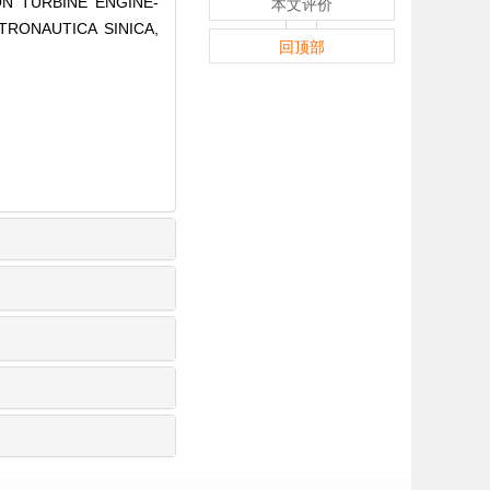
ION TURBINE ENGINE-
本文评价
TRONAUTICA SINICA,
回顶部