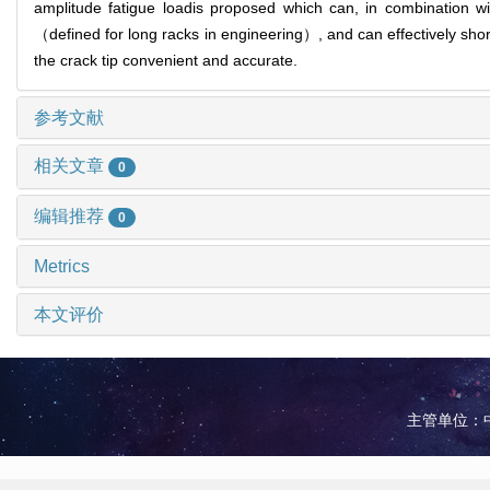
amplitude fatigue loadis proposed which can, in combination wi
（defined for long racks in engineering）, and can effectively shor
the crack tip convenient and accurate.
参考文献
相关文章
0
编辑推荐
0
Metrics
本文评价
主管单位：