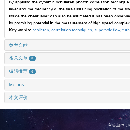
By applying the dynamic schlilieren photon correlation technique
layer and the frequency o! the self-sustaining oscillation of the 
inside the chear layer can also be estimated.It has been observed
its promising potential in the measurement of high speed complex
Key words:
schlieren,
correlation techniques,
supersoic flow,
turb
参考文献
相关文章
0
编辑推荐
0
Metrics
本文评价
主管单位：