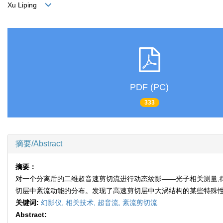
Xu Liping
PDF (PC)
333
摘要/Abstract
摘要：
对一个分离后的二维超音速剪切流进行动态纹影——光子相关测量,
切层中紊流动能的分布。发现了高速剪切层中大涡结构的某些特殊
关键词:
幻影仪,
相关技术,
超音流,
紊流剪切流
Abstract: