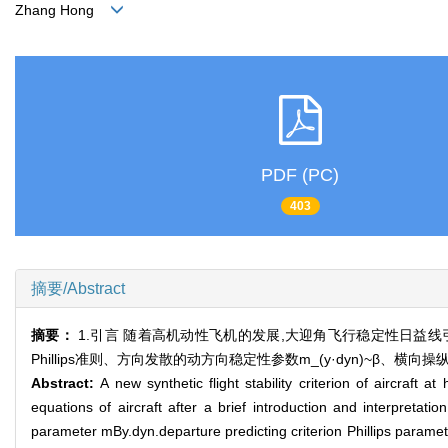
Zhang Hong
PDF (PC)
403
摘要/Abstract
摘要：
1.引言 随着高机动性飞机的发展,大迎角飞行稳定性日益
Phillips准则、方向发散的动方向稳定性参数m_(y·dyn)~β、横
Abstract:
A new synthetic flight stability criterion of aircraft
equations of aircraft after a brief introduction and interpretation
parameter mBy.dyn.departure predicting criterion Phillips parameter