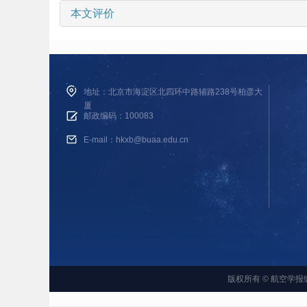
本文评价
地址：北京市海淀区北四环中路辅路238号柏彦大
厦
邮政编码：100083
E-mail：hkxb@buaa.edu.cn
版权所有 © 航空学报