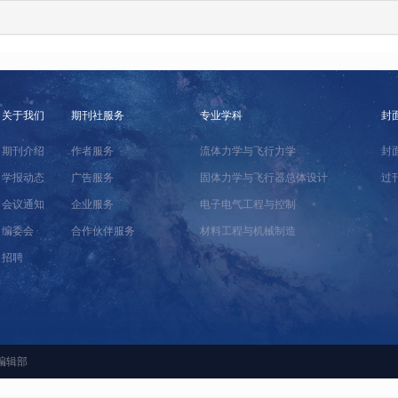
关于我们
期刊社服务
专业学科
封
期刊介绍
作者服务
流体力学与飞行力学
封
学报动态
广告服务
固体力学与飞行器总体设计
过
会议通知
企业服务
电子电气工程与控制
编委会
合作伙伴服务
材料工程与机械制造
招聘
编辑部