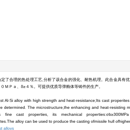
确定了合理的热处理工艺,分析了该合金的强化、耐热机理。此合金具有优
２００ＭＰａ、δ≥４％。可提供优质导弹舱体等铸件的生产。
t Al-Si alloy with high strength and heat-resistance;Its cast properit
re determined. The microstructure,the enhancing and heat-resisting m
es fine cast properties, its mechanical properties:σb≥3
.The alloy can be used to produce the casting ofmissile hull ofhighe
t alloys