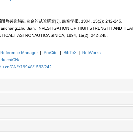
铸造铝硅合金的试验研究[J]. 航空学报, 1994, 15(2): 242-245.
 Manchang;Zhu Jian. INVESTIGATION OF HIGH STRENGTH AND HEA
UTICAET ASTRONAUTICA SINICA, 1994, 15(2): 242-245.
Reference Manager
|
ProCite
|
BibTeX
|
RefWorks
edu.cn/CN/
edu.cn/CN/Y1994/V15/I2/242