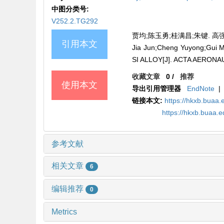
中图分类号:
V252.2.TG292
贾均;陈玉勇;桂满昌;朱键. 高强耐热
引用本文
Jia Jun;Cheng Yuyong;Gui
SI ALLOY[J]. ACTA AERONA
收藏文章
0
/
推荐
使用本文
导出引用管理器
EndNote
|
链接本文:
https://hkxb.buaa.
https://hkxb.buaa.
参考文献
相关文章
6
编辑推荐
0
Metrics