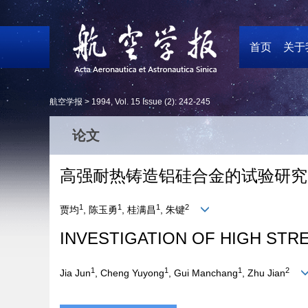
首页
关于
航空学报 >
1994
,
Vol. 15
Issue (2)
: 242-245
论文
高强耐热铸造铝硅合金的试验研究
1
1
1
2
贾均
, 陈玉勇
, 桂满昌
, 朱键
INVESTIGATION OF HIGH STRE
1
1
1
2
Jia Jun
, Cheng Yuyong
, Gui Manchang
, Zhu Jian