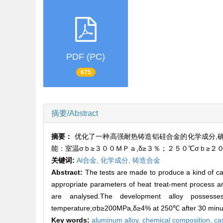
PDF (PC)
675
摘要/Abstract
摘要：
优化了一种高强耐热铸造铝硅合金的化学成分,
能：室温σｂ≥３００ＭＰａ,δ≥３％；２５０℃σｂ≥
关键词:
Al合金,
化学成分,
铸造合金
Abstract:
The tests are made to produce a kind of cas
appropriate parameters of heat treat-ment process a
are analysed.The development alloy possess
temperature;σb≥200MPa,δ≥4% at 250℃ after 30 minutes
Key words:
aluminum alloy,
chemical composition,
cas