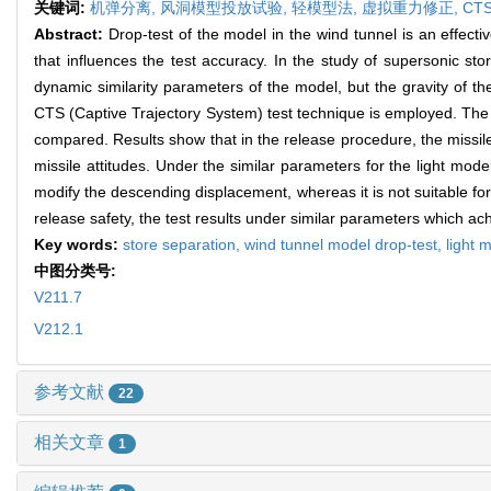
关键词:
机弹分离,
风洞模型投放试验,
轻模型法,
虚拟重力修正,
CT
Abstract:
Drop-test of the model in the wind tunnel is an effecti
that influences the test accuracy. In the study of supersonic sto
dynamic similarity parameters of the model, but the gravity of th
CTS (Captive Trajectory System) test technique is employed. The te
compared. Results show that in the release procedure, the missile 
missile attitudes. Under the similar parameters for the light mode
modify the descending displacement, whereas it is not suitable for
release safety, the test results under similar parameters which ac
Key words:
store separation,
wind tunnel model drop-test,
light 
中图分类号:
V211.7
V212.1
参考文献
22
相关文章
1