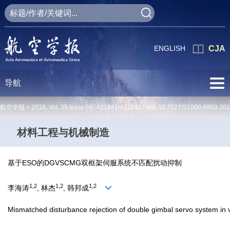
ENGLISH
CJA
导航
航空学报 >
2018
,
Vol. 39
Issue (4)
: 421641-421641 doi:
10.7527/S1000-6893.20
材料工程与机械制造
基于ESO的DGVSCMG双框架伺服系统不匹配扰动抑制
1,2
1,2
1,2
李海涛
, 林杰
, 韩邦成
Mismatched disturbance rejection of double gimbal servo system i