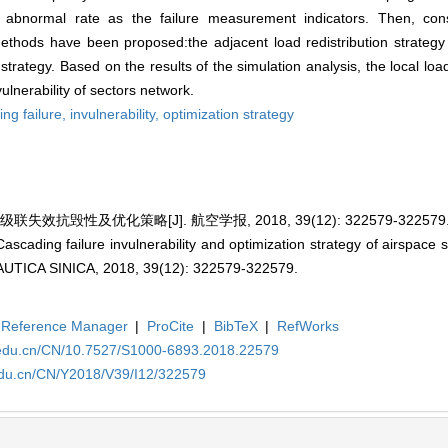
rs abnormal rate as the failure measurement indicators. Then, con
g methods have been proposed:the adjacent load redistribution strateg
strategy. Based on the results of the simulation analysis, the local load
vulnerability of sectors network.
ng failure,
invulnerability,
optimization strategy
效抗毁性及优化策略[J]. 航空学报, 2018, 39(12): 322579-322579
cading failure invulnerability and optimization strategy of airspace 
CA SINICA, 2018, 39(12): 322579-322579.
Reference Manager
|
ProCite
|
BibTeX
|
RefWorks
a.edu.cn/CN/10.7527/S1000-6893.2018.22579
.edu.cn/CN/Y2018/V39/I12/322579