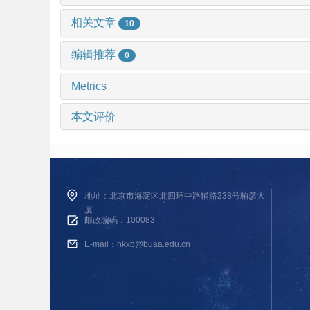
相关文章
10
编辑推荐
0
Metrics
本文评价
地址：北京市海淀区北四环中路辅路238号柏彦大
厦
邮政编码：100083
E-mail：hkxb@buaa.edu.cn