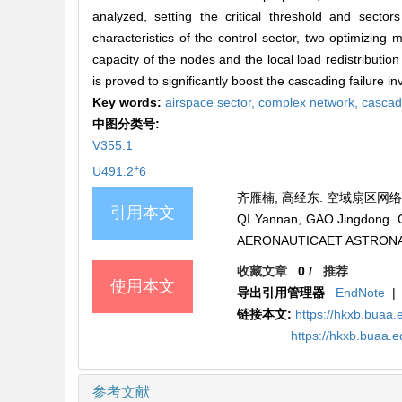
analyzed, setting the critical threshold and secto
characteristics of the control sector, two optimizin
capacity of the nodes and the local load redistribution 
is proved to significantly boost the cascading failure in
Key words:
airspace sector,
complex network,
cascadi
中图分类号:
V355.1
+
U491.2
6
齐雁楠, 高经东. 空域扇区网络级联失
引用本文
QI Yannan, GAO Jingdong. Cas
AERONAUTICAET ASTRONAUTI
收藏文章
0
/
推荐
使用本文
导出引用管理器
EndNote
|
链接本文:
https://hkxb.bua
https://hkxb.buaa
参考文献