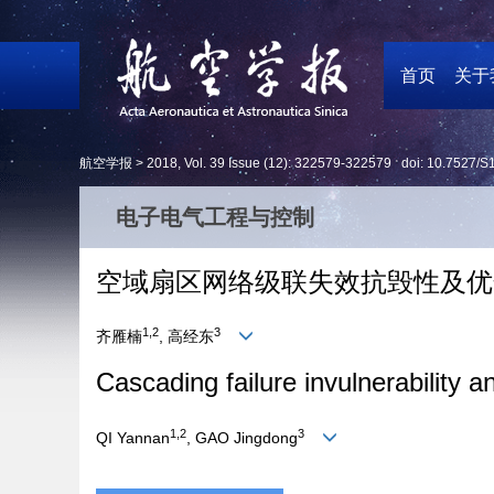
首页
关于
航空学报 >
2018
,
Vol. 39
Issue (12)
: 322579-322579 doi:
10.7527/S
电子电气工程与控制
空域扇区网络级联失效抗毁性及优
1,2
3
齐雁楠
, 高经东
Cascading failure invulnerability a
1,2
3
QI Yannan
, GAO Jingdong