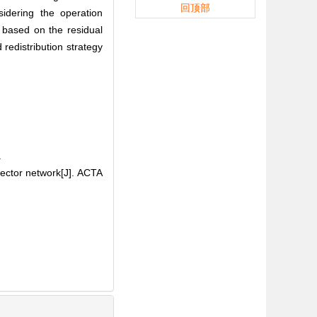
回顶部
sidering the operation
y based on the residual
 redistribution strategy
.
sector network[J]. ACTA