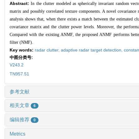
Abstract:
In the clutter modeled as spherically invariant random vec
matrix and possibly correlated texture components. A novel covariance 
analysis shows that, when there exists a match between the estimated cl
covariance matrix and the clutter power levels. Moreover, the perfo
Compared with the existing ANMF, the proposed ANMF performs better w
filter (NMF).
Key words:
radar clutter,
adaptive radar target detection,
constan
中图分类号:
V243.2
TN957.51
参考文献
相关文章
6
编辑推荐
0
Metrics