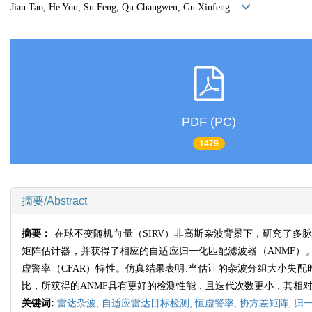
Jian Tao, He You, Su Feng, Qu Changwen, Gu Xinfeng
PDF (PC)
1479
摘要/Abstract
摘要：
在球不变随机向量（SIRV）非高斯杂波背景下，研究了
矩阵估计器，并获得了相应的自适应归一化匹配滤波器（ANMF）
虚警率（CFAR）特性。仿真结果表明:当估计的杂波分组大小失配
比，所获得的ANMF具有更好的检测性能，且迭代次数更小，其相对
关键词:
雷达杂波,
自适应雷达目标检测,
恒虚警率,
协方差矩阵,
归